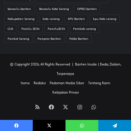
bawaslu banten
Bawaslu Kota Serang
DPRD banten
Kabupaten Serang
kota serang
KPU Banten
kpu Kota serang
OJK
Pemilu 2024
Pemilu2024
Pemkab serang
Pemkot Serang
Pemprov Banten
Polda Banten
© Copyright 2026, All Rights Reserved |
Banten Inside
| Beda, Dalam,
Terpercaya.
home
Redaksi
Pedoman Media Siber
Tentang Kami
Kebijakan Privasi
RSS
Facebook
X
Instagram
WhatsApp