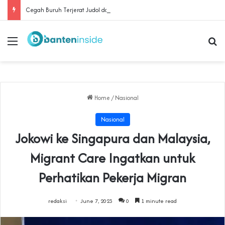
Cegah Buruh Terjerat Judol dan Pinjol, Polda Banten Gandeng SPSI Perkuat Literasi Digital
Menu
Se
Home
/
Nasional
Nasional
Jokowi ke Singapura dan Malaysia,
Migrant Care Ingatkan untuk
Perhatikan Pekerja Migran
redaksi
June 7, 2023
0
1 minute read