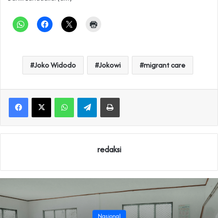
Joko Widodo
Jokowi
migrant care
WhatsApp
Telegram
Print
redaksi
Nasional