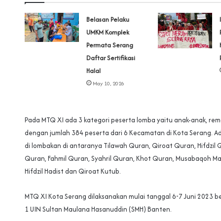
Belasan Pelaku
UMKM Komplek
Permata Serang
Daftar Sertifikasi
Halal
May 10, 2026
Pada MTQ XI ada 3 kategori peserta lomba yaitu anak-anak, re
dengan jumlah 384 peserta dari 6 Kecamatan di Kota Serang. 
di lombakan di antaranya Tilawah Quran, Qiroat Quran, Hifdzil Q
Quran, Fahmil Quran, Syahril Quran, Khot Quran, Musabaqoh M
Hifdzil Hadist dan Qiroat Kutub.
MTQ XI Kota Serang dilaksanakan mulai tanggal 6-7 Juni 2023 
1 UIN Sultan Maulana Hasanuddin (SMH) Banten.