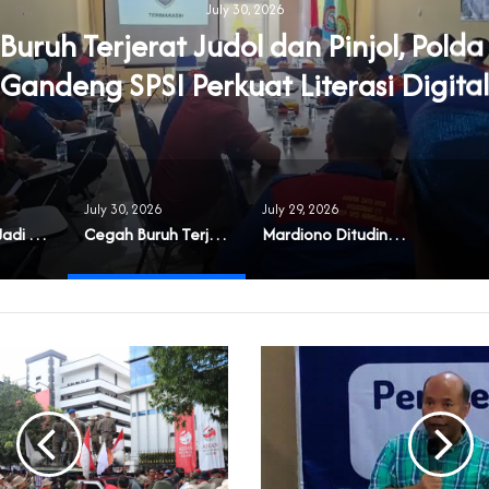
July 30, 2026
uruh Terjerat Judol dan Pinjol, Pold
Gandeng SPSI Perkuat Literasi Digital
July 30, 2026
July 29, 2026
‎Masyarakat Jadi Korban Buruknya Tata Kelola Koperasi Syariah di Banten
Cegah Buruh Terjerat Judol dan Pinjol, Polda Banten Gandeng SPSI Perkuat Literasi Digital
‎Mardiono Dituding Adu Domba dan Bikin Gaduh Kader PPP di Banten