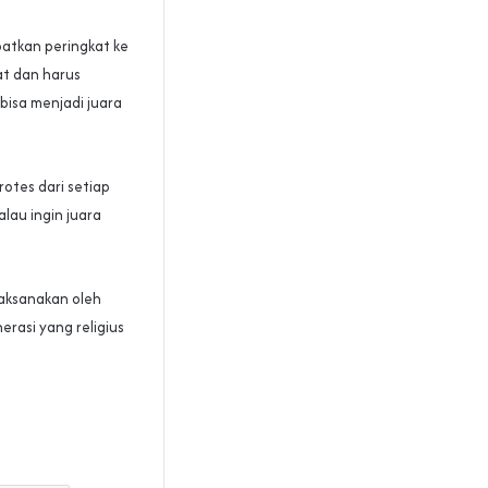
atkan peringkat ke
at dan harus
isa menjadi juara
otes dari setiap
alau ingin juara
aksanakan oleh
rasi yang religius