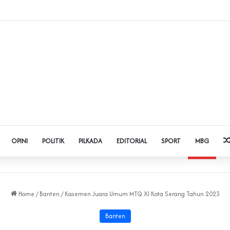
 Judol dan Pinjol, Polda Banten Gandeng SPSI Perkuat Literasi Digital
OPINI
POLITIK
PILKADA
EDITORIAL
SPORT
MBG
Home
/
Banten
/
Kasemen Juara Umum MTQ XI Kota Serang Tahun 2023
Banten