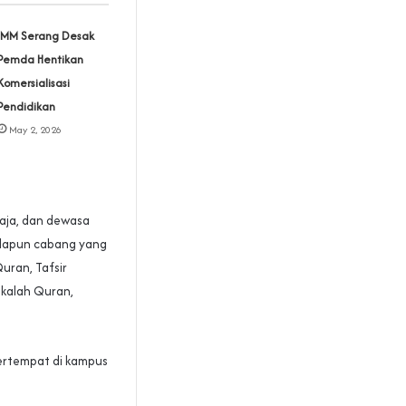
IMM Serang Desak
Pemda Hentikan
Komersialisasi
Pendidikan
May 2, 2026
maja, dan dewasa
Adapun cabang yang
uran, Tafsir
akalah Quran,
bertempat di kampus