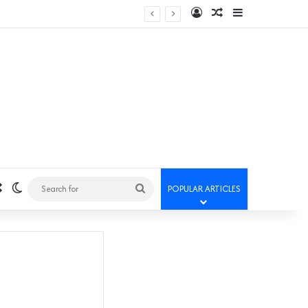
Log In
Random Article
Sidebar
Random Article
Switch skin
Search
POPULAR ARTICLES
for