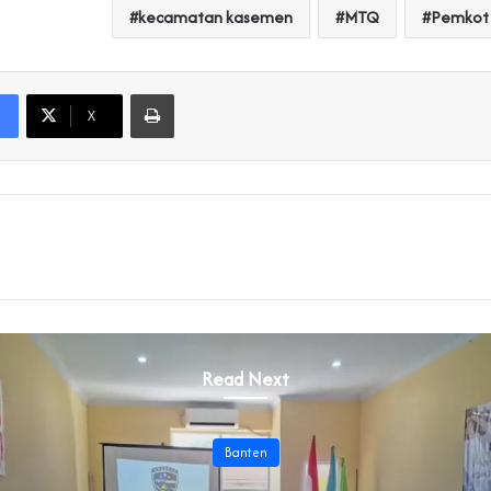
kecamatan kasemen
MTQ
Pemkot 
Print
X
Read Next
Banten