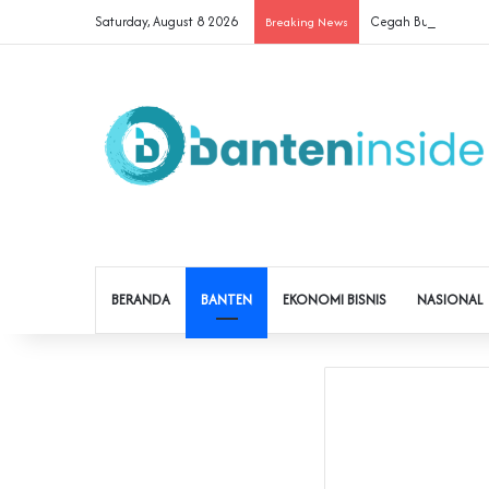
Saturday, August 8 2026
Cegah Buruh Terjerat
Breaking News
BERANDA
BANTEN
EKONOMI BISNIS
NASIONAL