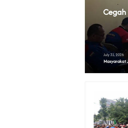
knya Tata Kelola
Cegah B
 Banten
July 31, 2026