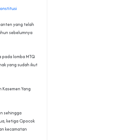
onstitusi
Banten yang telah
tahun sebelumnya
ra pada lomba MTQ
hak yang sudah ikut
an Kasemen Yang
in sehingga
ua, ketiga Cipocok
dan kecamatan