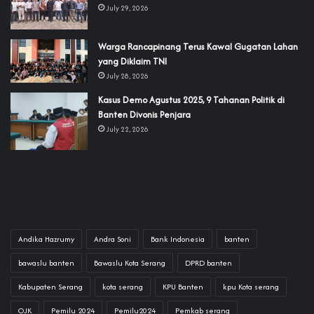
July 29, 2026
‎Warga Rancapinang Terus Kawal Gugatan Lahan
yang Diklaim TNI‎‎
July 28, 2026
‎Kasus Demo Agustus 2025, 9 Tahanan Politik di
Banten Divonis Penjara
July 22, 2026
Andika Hazrumy
Andra Soni
Bank Indonesia
banten
bawaslu banten
Bawaslu Kota Serang
DPRD banten
Kabupaten Serang
kota serang
KPU Banten
kpu Kota serang
OJK
Pemilu 2024
Pemilu2024
Pemkab serang