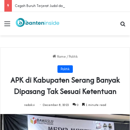
Cegah Buruh Terjerat Judol dan Pinjol, Polda Banten Gandeng SPSI Perkuat Literasi Digital
Menu
Se
Home
/
Politik
Politik
APK di Kabupaten Serang Banyak
Dipasang Tak Sesuai Ketentuan
redaksi
December 8, 2023
0
1 minute read