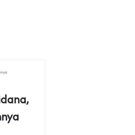
annya
idana,
nnya