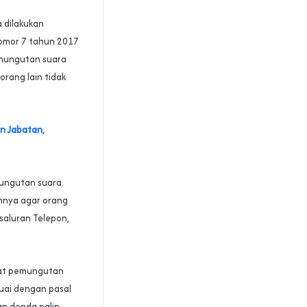
a dilakukan
Nomor 7 tahun 2017
emungutan suara
rang lain tidak
n Jabatan,
mungutan suara.
innya agar orang
 saluran Telepon,
saat pemungutan
uai dengan pasal
an denda palin