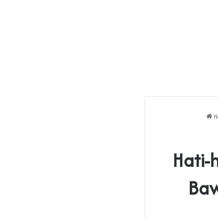
H
Hati-
Baw