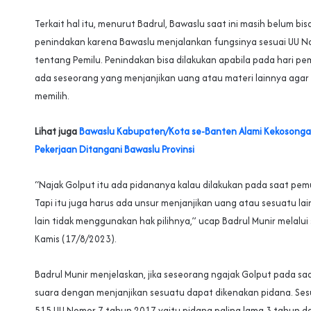
Terkait hal itu, menurut Badrul, Bawaslu saat ini masih belum bis
penindakan karena Bawaslu menjalankan fungsinya sesuai UU 
tentang Pemilu. Penindakan bisa dilakukan apabila pada hari p
ada seseorang yang menjanjikan uang atau materi lainnya agar o
memilih.
Lihat juga
Bawaslu Kabupaten/Kota se-Banten Alami Kekosonga
Pekerjaan Ditangani Bawaslu Provinsi
“Najak Golput itu ada pidananya kalau dilakukan pada saat pe
Tapi itu juga harus ada unsur menjanjikan uang atau sesuatu la
lain tidak menggunakan hak pilihnya,” ucap Badrul Munir melalui
Kamis (17/8/2023).
Badrul Munir menjelaskan, jika seseorang ngajak Golput pada 
suara dengan menjanjikan sesuatu dapat dikenakan pidana. Ses
515 UU Nomor 7 tahun 2017 yaitu pidana paling lama 3 tahun d