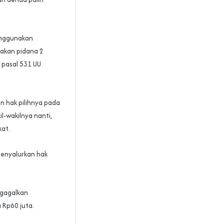
menggunakan
nakan pidana 2
 pasal 531 UU
 hak pilihnya pada
l-wakilnya nanti,
kat.
menyalurkan hak
ggagalkan
 Rp60 juta.