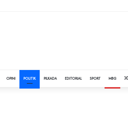
 Judol dan Pinjol, Polda Banten Gandeng SPSI Perkuat Literasi Digital
OPINI
POLITIK
PILKADA
EDITORIAL
SPORT
MBG