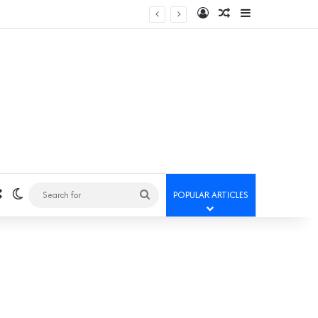
Log In
Random Article
Sidebar
Random Article
Switch skin
Search
POPULAR ARTICLES
for