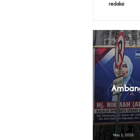
redaksi
Ambang 
U Parpol
May 1, 2026