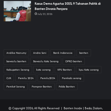
‎Kasus Demo Agustus 2025, 9 Tahanan Politik di
Banten Divonis Penjara
July 22, 2026
Andika Hazrumy
Andra Soni
Bank Indonesia
banten
bawaslu banten
Bawaslu Kota Serang
DPRD banten
Kabupaten Serang
kota serang
KPU Banten
kpu Kota serang
OJK
Pemilu 2024
Pemilu2024
Pemkab serang
Pemkot Serang
Pemprov Banten
Polda Banten
© Copyright 2026, All Rights Reserved |
Banten Inside
| Beda, Dalam,