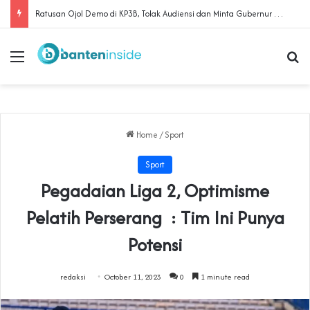
Polda Banten Pastikan Walikota Serang Bakal Dimintai Keterangan dalam Kasus Dugaan Penipuan Lahan
Menu
Se
Home
/
Sport
Sport
Pegadaian Liga 2, Optimisme
Pelatih Perserang : Tim Ini Punya
Potensi
redaksi
October 11, 2023
0
1 minute read