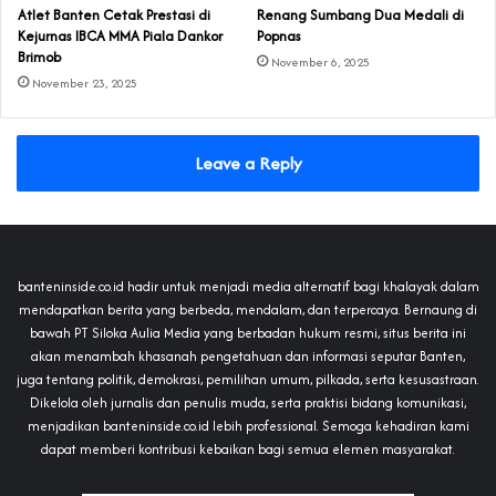
Atlet Banten Cetak Prestasi di
Renang Sumbang Dua Medali di
Kejurnas IBCA MMA Piala Dankor
Popnas
Brimob
November 6, 2025
November 23, 2025
Leave a Reply
banteninside.co.id hadir untuk menjadi media alternatif bagi khalayak dalam
mendapatkan berita yang berbeda, mendalam, dan terpercaya. Bernaung di
bawah PT Siloka Aulia Media yang berbadan hukum resmi, situs berita ini
akan menambah khasanah pengetahuan dan informasi seputar Banten,
juga tentang politik, demokrasi, pemilihan umum, pilkada, serta kesusastraan.
Dikelola oleh jurnalis dan penulis muda, serta praktisi bidang komunikasi,
menjadikan banteninside.co.id lebih professional. Semoga kehadiran kami
dapat memberi kontribusi kebaikan bagi semua elemen masyarakat.