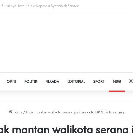
dol dan Pinjol, Polda Banten Gandeng SPSI Perkuat Literasi Digital
OPINI
POLITIK
PILKADA
EDITORIAL
SPORT
MBG
Home
/
Anak mantan walikota serang jadi anggota DPRD kota serang
k mantan walikota serang 