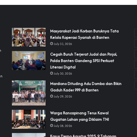
‎Masyarakat Jadi Korban Buruknya Tata
Kelola Koperasi Syariah di Banten
July 31, 2026
h
Cegah Buruh Terjerat Judol dan Pinjol,
Polda Banten Gandeng SPSI Perkuat
a
Literasi Digital
July 30, 2026
an
‎Mardiono Dituding Adu Domba dan Bikin
Gaduh Kader PPP di Banten
July 29, 2026
‎Warga Rancapinang Terus Kawal
Gugatan Lahan yang Diklaim TNI‎‎
July 28, 2026
‎Kasus Demo Agustus 2025, 9 Tahanan