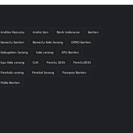
Andika Hazrumy
Andra Soni
Bank Indonesia
banten
bawaslu banten
Bawaslu Kota Serang
DPRD banten
Kabupaten Serang
kota serang
KPU Banten
kpu Kota serang
OJK
Pemilu 2024
Pemilu2024
Pemkab serang
Pemkot Serang
Pemprov Banten
Polda Banten