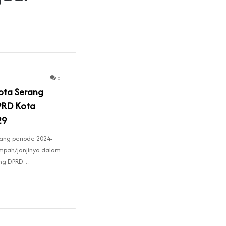
g
0
ota Serang
DPRD Kota
29
ang periode 2024-
umpah/janjinya dalam
dung DPRD…