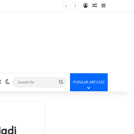
Log In
Random Article
Sidebar
Random Article
Switch skin
Search
POPULAR ARTICLES
for
jadi