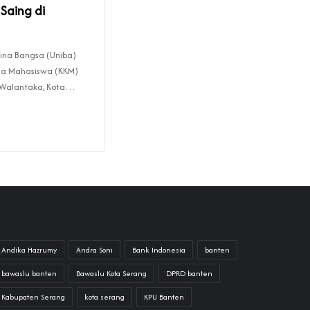
 Saing di
ina Bangsa (Uniba)
rja Mahasiswa (KKM)
 Walantaka, Kota…
Andika Hazrumy
Andra Soni
Bank Indonesia
banten
bawaslu banten
Bawaslu Kota Serang
DPRD banten
Kabupaten Serang
kota serang
KPU Banten