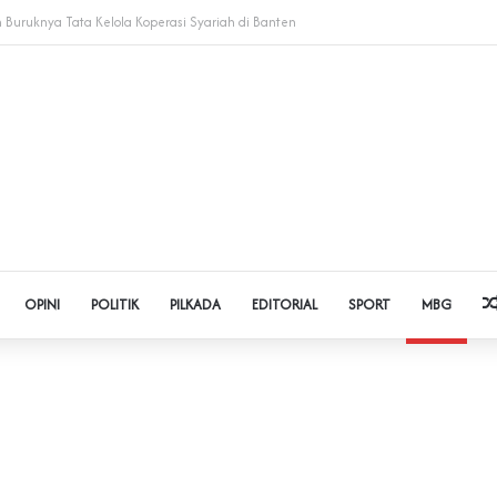
dol dan Pinjol, Polda Banten Gandeng SPSI Perkuat Literasi Digital
OPINI
POLITIK
PILKADA
EDITORIAL
SPORT
MBG