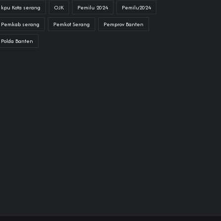
kpu Kota serang
OJK
Pemilu 2024
Pemilu2024
Pemkab serang
Pemkot Serang
Pemprov Banten
Polda Banten