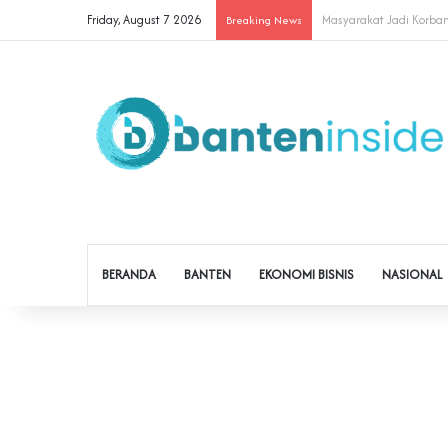
Friday, August 7 2026
Cegah Buruh Terjerat Ju
Breaking News
BERANDA
BANTEN
EKONOMI BISNIS
NASIONAL