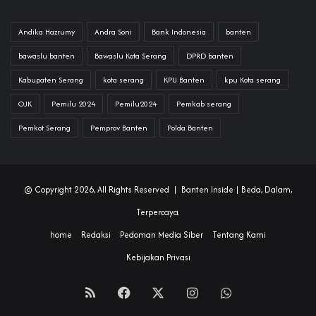
Andika Hazrumy
Andra Soni
Bank Indonesia
banten
bawaslu banten
Bawaslu Kota Serang
DPRD banten
Kabupaten Serang
kota serang
KPU Banten
kpu Kota serang
OJK
Pemilu 2024
Pemilu2024
Pemkab serang
Pemkot Serang
Pemprov Banten
Polda Banten
© Copyright 2026, All Rights Reserved |
Banten Inside
| Beda, Dalam,
Terpercaya.
home
Redaksi
Pedoman Media Siber
Tentang Kami
Kebijakan Privasi
RSS
Facebook
X
Instagram
WhatsApp