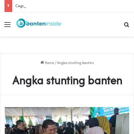
Cegah Buruh Terjerat Judol dan Pinjol, Polda Banten Gandeng SPSI Perkuat Literasi Digital
Menu
Se
Home
/
Angka stunting banten
Angka stunting banten