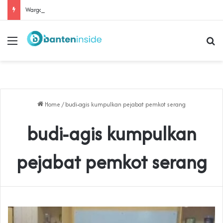
‎Warga Rancapinang Terus Kawal Gugatan Lahan yang Diklaim TNI‎‎
Menu
Se
Home
/
budi-agis kumpulkan pejabat pemkot serang
budi-agis kumpulkan
pejabat pemkot serang