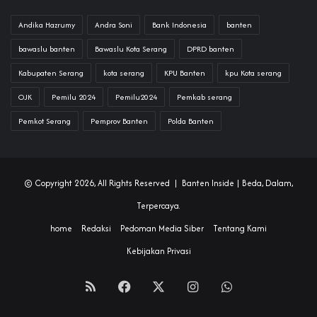
Andika Hazrumy
Andra Soni
Bank Indonesia
banten
bawaslu banten
Bawaslu Kota Serang
DPRD banten
Kabupaten Serang
kota serang
KPU Banten
kpu Kota serang
OJK
Pemilu 2024
Pemilu2024
Pemkab serang
Pemkot Serang
Pemprov Banten
Polda Banten
© Copyright 2026, All Rights Reserved |
Banten Inside
| Beda, Dalam,
Terpercaya.
home
Redaksi
Pedoman Media Siber
Tentang Kami
Kebijakan Privasi
RSS
Facebook
X
Instagram
WhatsApp