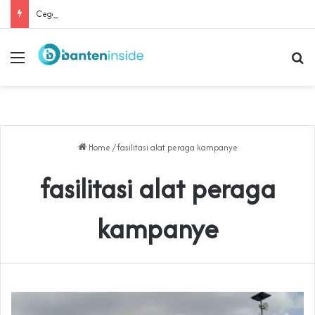
Cegah Buruh Terjerat Judol dan Pinjol, Polda Banten Gandeng SPSI Perkuat Literasi Digital
Menu
Se
Home
/
fasilitasi alat peraga kampanye
fasilitasi alat peraga
kampanye