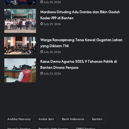
July 30, 2026
‎Mardiono Dituding Adu Domba dan Bikin Gaduh
Kader PPP di Banten
July 29, 2026
‎Warga Rancapinang Terus Kawal Gugatan Lahan
yang Diklaim TNI‎‎
July 28, 2026
‎Kasus Demo Agustus 2025, 9 Tahanan Politik di
Banten Divonis Penjara
July 22, 2026
Andika Hazrumy
Andra Soni
Bank Indonesia
banten
bawaslu banten
Bawaslu Kota Serang
DPRD banten