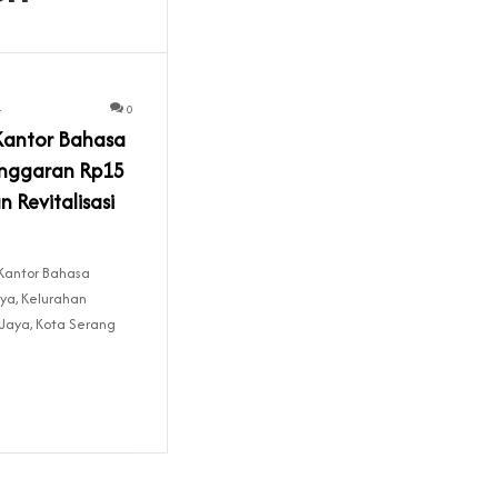
4
0
antor Bahasa
 Anggaran Rp15
n Revitalisasi
antor Bahasa
aya, Kelurahan
Jaya, Kota Serang