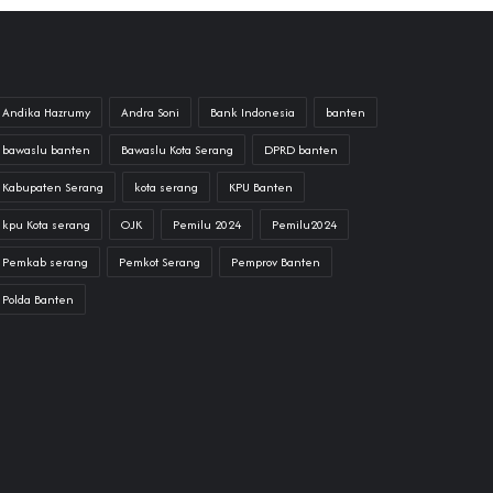
Andika Hazrumy
Andra Soni
Bank Indonesia
banten
bawaslu banten
Bawaslu Kota Serang
DPRD banten
Kabupaten Serang
kota serang
KPU Banten
kpu Kota serang
OJK
Pemilu 2024
Pemilu2024
Pemkab serang
Pemkot Serang
Pemprov Banten
Polda Banten