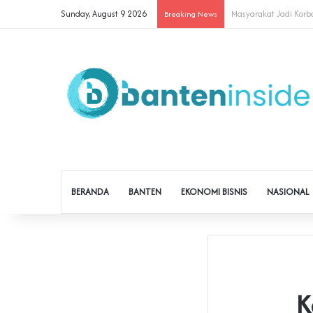
Sunday, August 9 2026
Cegah Buruh Terjerat 
Breaking News
BERANDA
BANTEN
EKONOMI BISNIS
NASIONAL
K