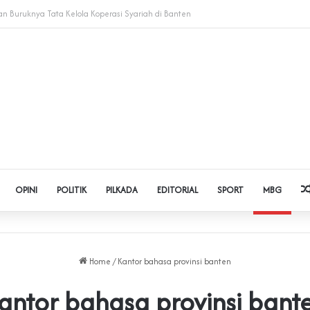
Judol dan Pinjol, Polda Banten Gandeng SPSI Perkuat Literasi Digital
OPINI
POLITIK
PILKADA
EDITORIAL
SPORT
MBG
Home
/
Kantor bahasa provinsi banten
antor bahasa provinsi bant