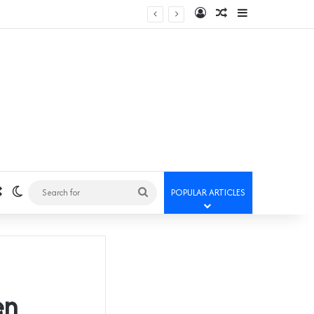
Log In
Random Article
Sidebar
Random Article
Switch skin
Search
POPULAR ARTICLES
for
en