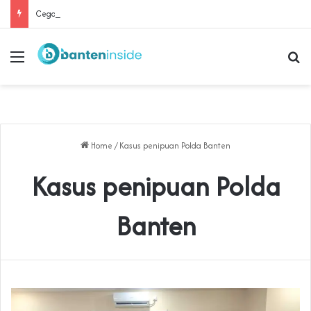
Cegah Buruh Terjerat Judol dan Pinjol, Polda Banten Gandeng SPSI Perkuat Literasi Digital
Menu
Se
Home
/
Kasus penipuan Polda Banten
Kasus penipuan Polda
Banten