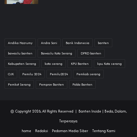
Andika Hazrumy
Andra Soni
Bank Indonesia
banten
bawaslu banten
Bawaslu Kota Serang
DPRD banten
Kabupaten Serang
kota serang
KPU Banten
kpu Kota serang
OJK
Pemilu 2024
Pemilu2024
Pemkab serang
Pemkot Serang
Pemprov Banten
Polda Banten
© Copyright 2026, All Rights Reserved |
Banten Inside
| Beda, Dalam,
Terpercaya.
home
Redaksi
Pedoman Media Siber
Tentang Kami