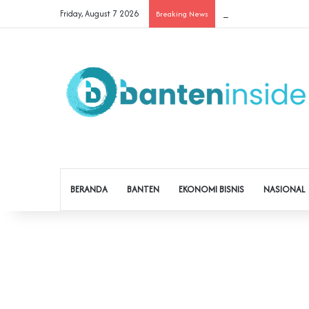
Friday, August 7 2026
Cegah Buruh Terjerat Ju
Breaking News
BERANDA
BANTEN
EKONOMI BISNIS
NASIONAL