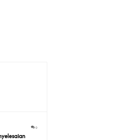
0
yelesaian