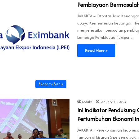
Pembiayaan Bermasalah
JAKARTA – Otoritas Jasa Keuang
upaya Kementerian Keuangan (K
menyelesaikan persoalan pembia
Lembaga Pembiayaan Ekspor…
Read More »
Ekonomi Bisnis
redaksi
January 11, 2024
Ini Indikator Pendukung
Pertumbuhan Ekonomi I
JAKARTA – Perekonomian Indonesi
tumbuh di kisaran 5 persen diyakin