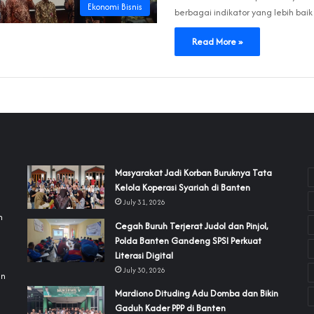
Ekonomi Bisnis
berbagai indikator yang lebih ba
Read More »
‎Masyarakat Jadi Korban Buruknya Tata
Kelola Koperasi Syariah di Banten
July 31, 2026
h
Cegah Buruh Terjerat Judol dan Pinjol,
Polda Banten Gandeng SPSI Perkuat
a
Literasi Digital
July 30, 2026
an
‎Mardiono Dituding Adu Domba dan Bikin
Gaduh Kader PPP di Banten