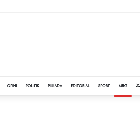
dol dan Pinjol, Polda Banten Gandeng SPSI Perkuat Literasi Digital
OPINI
POLITIK
PILKADA
EDITORIAL
SPORT
MBG