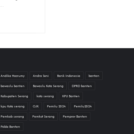
ik…
Andika Hazrumy
Andra Soni
Bank Indonesia
banten
bawaslu banten
Bawaslu Kota Serang
DPRD banten
Kabupaten Serang
kota serang
KPU Banten
kpu Kota serang
OJK
Pemilu 2024
Pemilu2024
Pemkab serang
Pemkot Serang
Pemprov Banten
Polda Banten