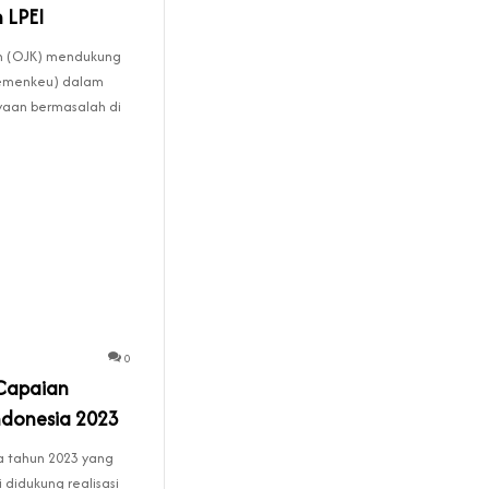
 LPEI
an (OJK) mendukung
emenkeu) dalam
yaan bermasalah di
0
 Capaian
ndonesia 2023
a tahun 2023 yang
i didukung realisasi