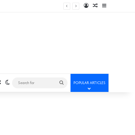
Log In
Random Article
Sidebar
Random Article
Switch skin
Search
POPULAR ARTICLES
for