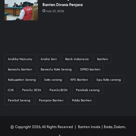
Banten Divonis Penjara
July 22, 2026
Andika Hazrumy
Andra Soni
Bank Indonesia
banten
bawaslu banten
Bawaslu Kota Serang
DPRD banten
Kabupaten Serang
kota serang
KPU Banten
kpu Kota serang
OJK
Pemilu 2024
Pemilu2024
Pemkab serang
Pemkot Serang
Pemprov Banten
Polda Banten
© Copyright 2026, All Rights Reserved |
Banten Inside
| Beda, Dalam,