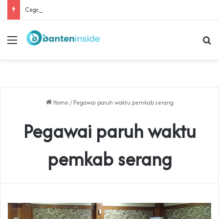
Cegah Buruh Terjerat Judol dan Pinjol, Polda Banten Gandeng SPSI Perkuat Literasi Digital
Menu
Se
Home
/
Pegawai paruh waktu pemkab serang
Pegawai paruh waktu
pemkab serang