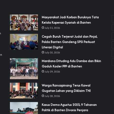
‎Masyarakat Jadi Korban Buruknya Tata
Kelola Koperasi Syariah di Banten
July 31, 2026
h
Cegah Buruh Terjerat Judol dan Pinjol,
Polda Banten Gandeng SPSI Perkuat
a
Literasi Digital
July 30, 2026
an
‎Mardiono Dituding Adu Domba dan Bikin
Gaduh Kader PPP di Banten
July 29, 2026
‎Warga Rancapinang Terus Kawal
Gugatan Lahan yang Diklaim TNI‎‎
July 28, 2026
‎Kasus Demo Agustus 2025, 9 Tahanan
Politik di Banten Divonis Penjara