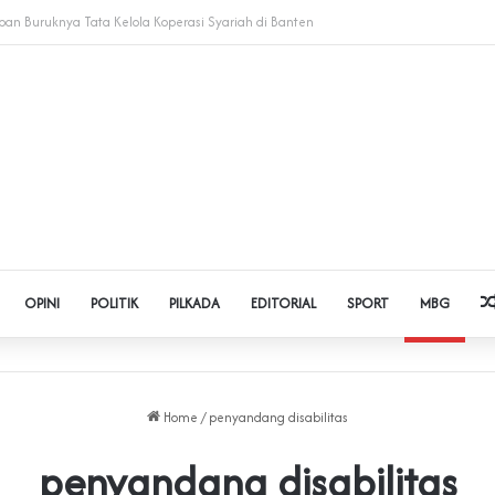
 Judol dan Pinjol, Polda Banten Gandeng SPSI Perkuat Literasi Digital
OPINI
POLITIK
PILKADA
EDITORIAL
SPORT
MBG
Home
/
penyandang disabilitas
penyandang disabilitas