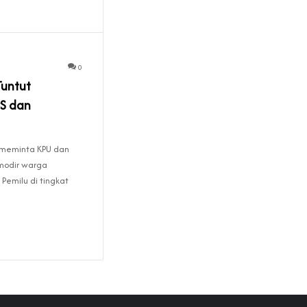
0
Tuntut
S dan
 meminta KPU dan
modir warga
 Pemilu di tingkat