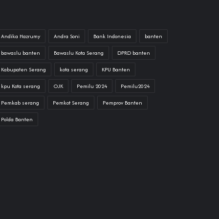
Andika Hazrumy
Andra Soni
Bank Indonesia
banten
bawaslu banten
Bawaslu Kota Serang
DPRD banten
Kabupaten Serang
kota serang
KPU Banten
kpu Kota serang
OJK
Pemilu 2024
Pemilu2024
Pemkab serang
Pemkot Serang
Pemprov Banten
Polda Banten