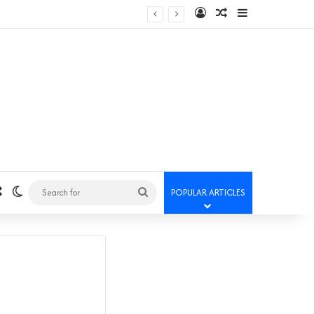
Log In
Random Article
Sidebar
Random Article
Switch skin
Search
POPULAR ARTICLES
for