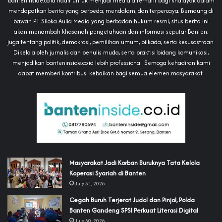
banteninside.co.id hadir untuk menjadi media alternatif bagi khalayak dalam
mendapatkan berita yang berbeda, mendalam, dan terpercaya. Bernaung di
bawah PT Siloka Aulia Media yang berbadan hukum resmi, situs berita ini
akan menambah khasanah pengetahuan dan informasi seputar Banten,
juga tentang politik, demokrasi, pemilihan umum, pilkada, serta kesusastraan.
Dikelola oleh jurnalis dan penulis muda, serta praktisi bidang komunikasi,
menjadikan banteninside.co.id lebih professional. Semoga kehadiran kami
dapat memberi kontribusi kebaikan bagi semua elemen masyarakat.
‎Masyarakat Jadi Korban Buruknya Tata Kelola
Koperasi Syariah di Banten
July 31, 2026
Cegah Buruh Terjerat Judol dan Pinjol, Polda
Banten Gandeng SPSI Perkuat Literasi Digital
July 30, 2026