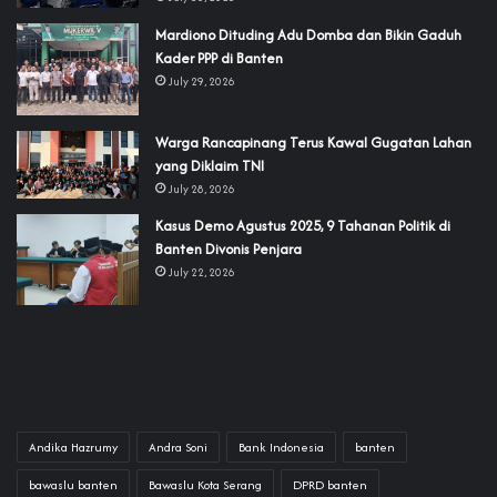
‎Mardiono Dituding Adu Domba dan Bikin Gaduh
Kader PPP di Banten
July 29, 2026
‎Warga Rancapinang Terus Kawal Gugatan Lahan
yang Diklaim TNI‎‎
July 28, 2026
‎Kasus Demo Agustus 2025, 9 Tahanan Politik di
Banten Divonis Penjara
July 22, 2026
Andika Hazrumy
Andra Soni
Bank Indonesia
banten
bawaslu banten
Bawaslu Kota Serang
DPRD banten