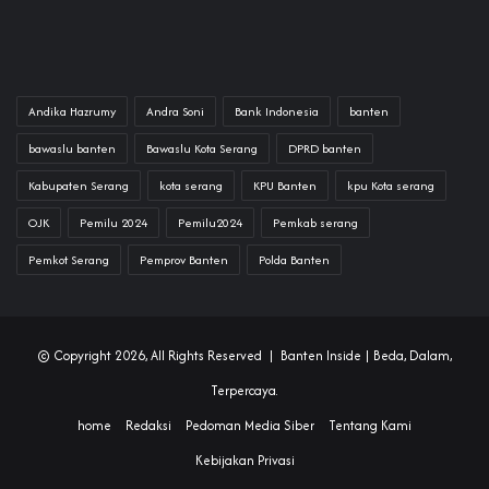
Andika Hazrumy
Andra Soni
Bank Indonesia
banten
bawaslu banten
Bawaslu Kota Serang
DPRD banten
Kabupaten Serang
kota serang
KPU Banten
kpu Kota serang
OJK
Pemilu 2024
Pemilu2024
Pemkab serang
Pemkot Serang
Pemprov Banten
Polda Banten
© Copyright 2026, All Rights Reserved |
Banten Inside
| Beda, Dalam,
Terpercaya.
home
Redaksi
Pedoman Media Siber
Tentang Kami
Kebijakan Privasi