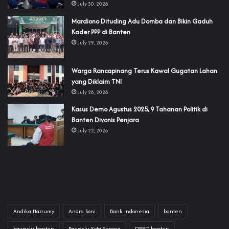
July 30, 2026
‎Mardiono Dituding Adu Domba dan Bikin Gaduh
Kader PPP di Banten
July 29, 2026
‎Warga Rancapinang Terus Kawal Gugatan Lahan
yang Diklaim TNI‎‎
July 28, 2026
‎Kasus Demo Agustus 2025, 9 Tahanan Politik di
Banten Divonis Penjara
July 22, 2026
Andika Hazrumy
Andra Soni
Bank Indonesia
banten
bawaslu banten
Bawaslu Kota Serang
DPRD banten