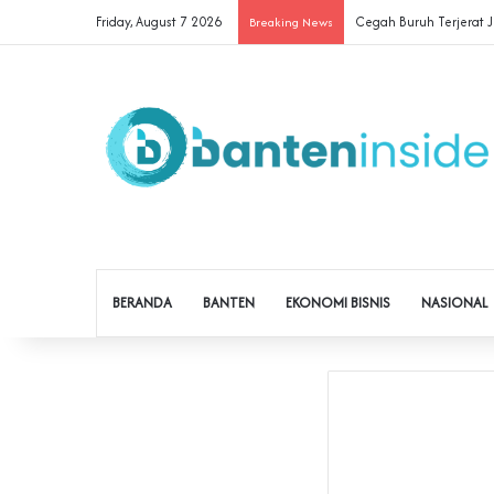
Friday, August 7 2026
Cegah Buruh Terjerat Ju
Breaking News
BERANDA
BANTEN
EKONOMI BISNIS
NASIONAL