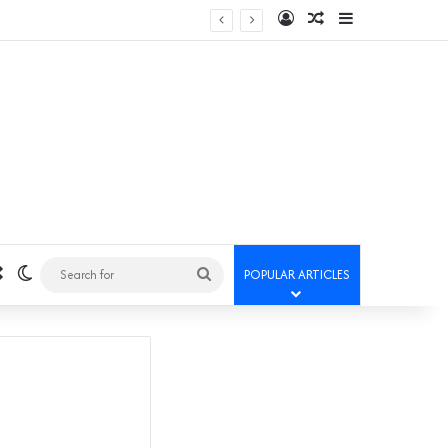
Log In
Random Article
Sidebar
Random Article
Switch skin
Search
POPULAR ARTICLES
for