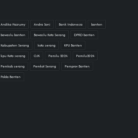
Andika Hazrumy
Andra Soni
Bank Indonesia
banten
bawaslu banten
Bawaslu Kota Serang
DPRD banten
Kabupaten Serang
kota serang
KPU Banten
kpu Kota serang
OJK
Pemilu 2024
Pemilu2024
Pemkab serang
Pemkot Serang
Pemprov Banten
Polda Banten