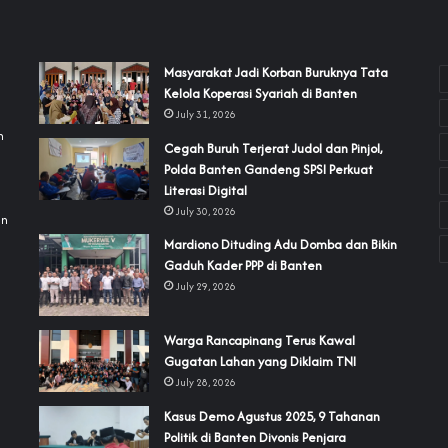
‎Masyarakat Jadi Korban Buruknya Tata
Kelola Koperasi Syariah di Banten
July 31, 2026
h
Cegah Buruh Terjerat Judol dan Pinjol,
Polda Banten Gandeng SPSI Perkuat
a
Literasi Digital
July 30, 2026
an
‎Mardiono Dituding Adu Domba dan Bikin
Gaduh Kader PPP di Banten
July 29, 2026
‎Warga Rancapinang Terus Kawal
Gugatan Lahan yang Diklaim TNI‎‎
July 28, 2026
‎Kasus Demo Agustus 2025, 9 Tahanan
Politik di Banten Divonis Penjara