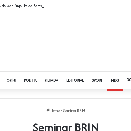
dol dan Pinjol, Polda Banten Gandeng SPSI Perkuat Literasi Digital
OPINI
POLITIK
PILKADA
EDITORIAL
SPORT
MBG
Home
/
Seminar BRIN
Seminar BRIN