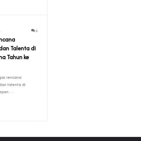
4
0
encana
dan Talenta di
ima Tahun ke
as rencana
dan talenta di
 depan.…