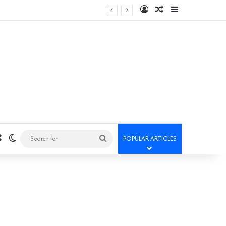
Log In
Random Article
Sidebar
Random Article
Switch skin
Search
POPULAR ARTICLES
for