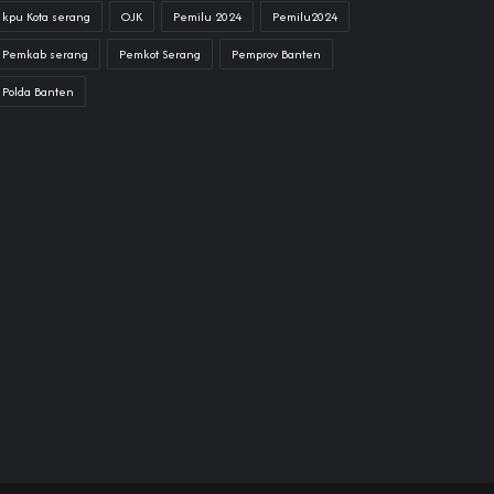
kpu Kota serang
OJK
Pemilu 2024
Pemilu2024
Pemkab serang
Pemkot Serang
Pemprov Banten
Polda Banten