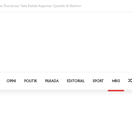
Judol dan Pinjol, Polda Banten Gandeng SPSI Perkuat Literasi Digital
OPINI
POLITIK
PILKADA
EDITORIAL
SPORT
MBG