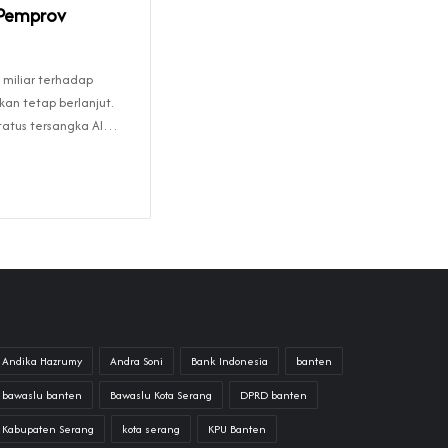
 Pemprov
miliar terhadap
kan tetap berlanjut.
status tersangka Al…
Andika Hazrumy
Andra Soni
Bank Indonesia
banten
bawaslu banten
Bawaslu Kota Serang
DPRD banten
Kabupaten Serang
kota serang
KPU Banten