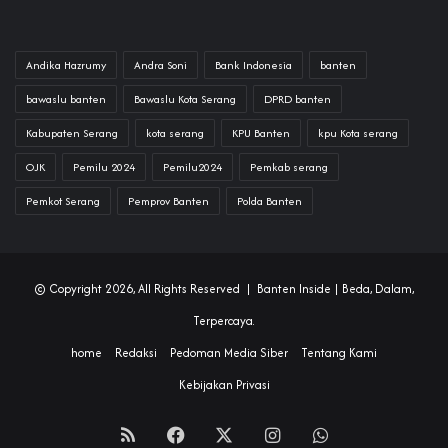
Andika Hazrumy
Andra Soni
Bank Indonesia
banten
bawaslu banten
Bawaslu Kota Serang
DPRD banten
Kabupaten Serang
kota serang
KPU Banten
kpu Kota serang
OJK
Pemilu 2024
Pemilu2024
Pemkab serang
Pemkot Serang
Pemprov Banten
Polda Banten
© Copyright 2026, All Rights Reserved |
Banten Inside
| Beda, Dalam,
Terpercaya.
home
Redaksi
Pedoman Media Siber
Tentang Kami
Kebijakan Privasi
RSS
Facebook
X
Instagram
WhatsApp