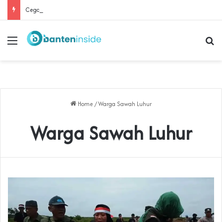
Cegah Buruh Terjerat Judol dan Pinjol, Polda Banten Gandeng SPSI Perkuat Literasi Digital
Menu
Se
Home
/
Warga Sawah Luhur
Warga Sawah Luhur