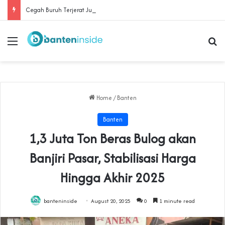
Cegah Buruh Terjerat Judol dan Pinjol, Polda Banten Gandeng SPSI Perkuat Literasi Digital
Menu
Se
Home
/
Banten
Banten
1,3 Juta Ton Beras Bulog akan
Banjiri Pasar, Stabilisasi Harga
Hingga Akhir 2025
banteninside
August 20, 2025
0
1 minute read