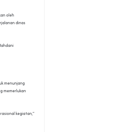
kan oleh
rjalanan dinas
 Mahdani
tuk menunjang
ang memerlukan
asional kegiatan,”