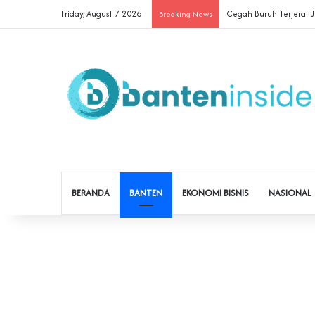
Friday, August 7 2026
Cegah Buruh Terjerat Ju
Breaking News
BERANDA
BANTEN
EKONOMI BISNIS
NASIONAL