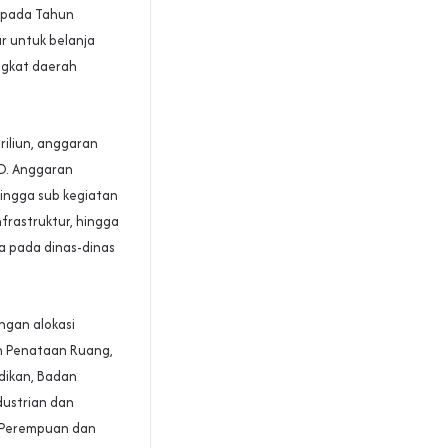
n pada Tahun
r untuk belanja
angkat daerah
riliun, anggaran
BD. Anggaran
hingga sub kegiatan
nfrastruktur, hingga
a pada dinas-dinas
gan alokasi
an Penataan Ruang,
dikan, Badan
dustrian dan
n Perempuan dan