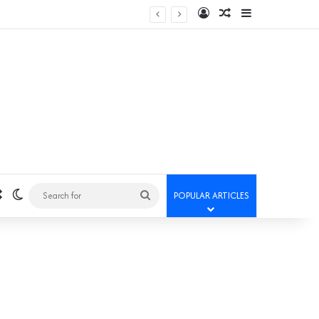
Log In
Random Article
Sidebar
Random Article
Switch skin
Search
POPULAR ARTICLES
for