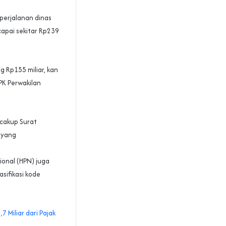
perjalanan dinas
apai sekitar Rp239
g Rp155 miliar, kan
BPK Perwakilan
ncakup Surat
n yang
ional (HPN) juga
sifikasi kode
Miliar dari Pajak