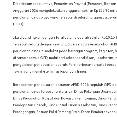
Diberitakan sebelumnya, Pemerintah Provinsi (Pemprov) Bante
Anggaran 2026 mengalokasikan anggaran sekitar Rp155,98 milia
perjalanan dinas biasa yang tersebar di seluruh organisasi per
(OPD).
Jika dibandingkan dengan total belanja daerah sekitar Rp10,13 t
tersebut setara dengan sekitar 1,5 persen dari keseluruhan AP
perjalanan dinas ini melekat pada berbagai program, kegiatan, 
di hampir semua OPD, mulai dari sektor pendidikan, kesehatan, i
pengelolaan pendapatan daerah. Porsi terbesar tercatat berad
teknis yang memiliki aktivitas lapangan tinggi.
Berdasarkan penelusuran dokumen APBD 2026, sepuluh OPD den
perjalanan dinas terbesar antara lain Dinas Pekerjaan Umum d
Dinas Perumahan Rakyat dan Kawasan Permukiman, Dinas Pendi
Pendapatan Daerah, Dinas Sosial, Dinas Kesehatan, Dinas Perin
Perdagangan, Satuan Polisi Pamong Praja, Dinas Pemberdayaa