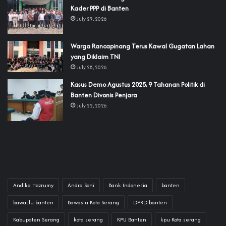
Kader PPP di Banten
July 29, 2026
‎Warga Rancapinang Terus Kawal Gugatan Lahan
yang Diklaim TNI‎‎
July 28, 2026
‎Kasus Demo Agustus 2025, 9 Tahanan Politik di
Banten Divonis Penjara
July 22, 2026
Andika Hazrumy
Andra Soni
Bank Indonesia
banten
bawaslu banten
Bawaslu Kota Serang
DPRD banten
Kabupaten Serang
kota serang
KPU Banten
kpu Kota serang