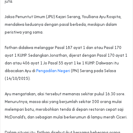
juta.
‎Jaksa Penuntut Umum (JPU) Kejari Serang, Youlliana Ayu Rospita,
mendakwa keduanya dengan pasal berbeda, meskipun dalam
peristiwa yang sama.
‎Fathan didakwa melanggar Pasal 187 ayat 1 dan atau Pasal 170
ayat 1 KUHP. Sedangkan Jonathan, dijerat dengan Pasal 170 ayat 1
dan atau 406 ayat 1 Jo Pasal 55 ayat 1 ke 1 KUHP. Dakwaan itu
dibacakan Ayu di
Pengadilan Negeri
(PN) Serang pada Selasa
(14/10/2025).
‎Ayu mengatakan, aksi tersebut memanas sekitar pukul 16.30 sore.
Menurutnya, massa aksi yang berjumlah sekitar 200 orang mulai
melempari batu, merobohkan tenda di depan restoran cepat saji
McDonald’s, dan sebagian mulai berkerumun di lampu merah Ciceri.
‎Dalam situasi itu, Fathan disebut ikut bersama beberapa orang