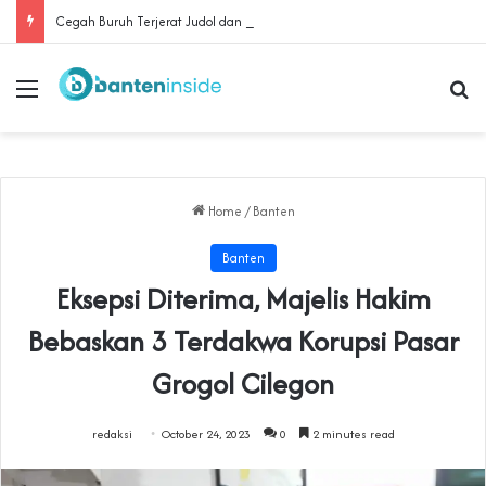
Cegah Buruh Terjerat Judol dan Pinjol, Polda Banten Gandeng SPSI Perkuat Literasi Digital
Menu
Se
Home
/
Banten
Banten
Eksepsi Diterima, Majelis Hakim
Bebaskan 3 Terdakwa Korupsi Pasar
Grogol Cilegon
redaksi
October 24, 2023
0
2 minutes read