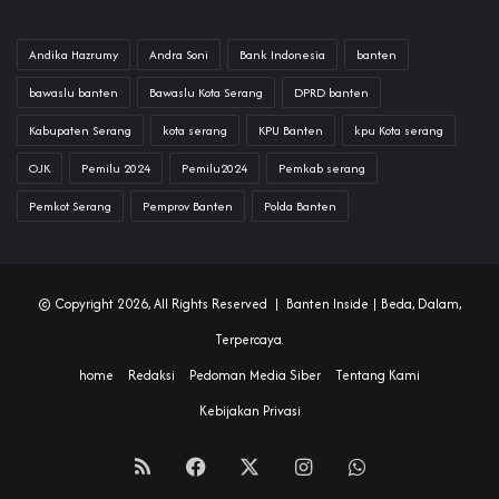
Andika Hazrumy
Andra Soni
Bank Indonesia
banten
bawaslu banten
Bawaslu Kota Serang
DPRD banten
Kabupaten Serang
kota serang
KPU Banten
kpu Kota serang
OJK
Pemilu 2024
Pemilu2024
Pemkab serang
Pemkot Serang
Pemprov Banten
Polda Banten
© Copyright 2026, All Rights Reserved |
Banten Inside
| Beda, Dalam,
Terpercaya.
home
Redaksi
Pedoman Media Siber
Tentang Kami
Kebijakan Privasi
RSS
Facebook
X
Instagram
WhatsApp