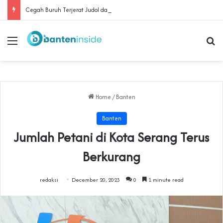
Cegah Buruh Terjerat Judol dan Pinjol, Polda Banten Gandeng SPSI Perkuat Literasi Digital
Menu
Se
Home
/
Banten
Banten
Jumlah Petani di Kota Serang Terus
Berkurang
redaksi
December 20, 2023
0
1 minute read