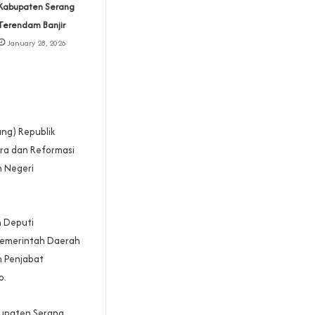
Kabupaten Serang
Terendam Banjir
January 28, 2026
ung) Republik
ra dan Reformasi
n Negeri
n Deputi
Pemerintah Daerah
h Penjabat
o.
bupaten Serang