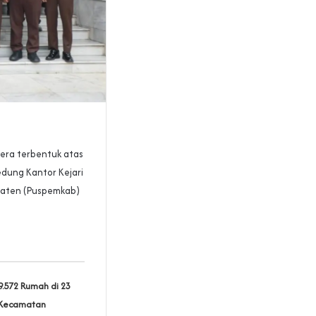
era terbentuk atas
edung Kantor Kejari
paten (Puspemkab)
9.572 Rumah di 23
Kecamatan