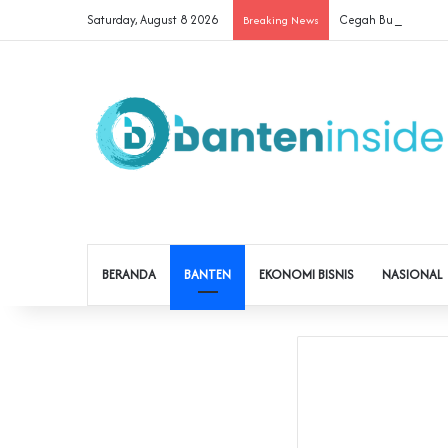
Saturday, August 8 2026
Cegah Buruh Terjerat
Breaking News
BERANDA
BANTEN
EKONOMI BISNIS
NASIONAL