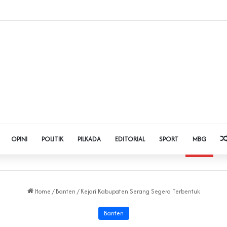
 Judol dan Pinjol, Polda Banten Gandeng SPSI Perkuat Literasi Digital
OPINI
POLITIK
PILKADA
EDITORIAL
SPORT
MBG
Home
/
Banten
/
Kejari Kabupaten Serang Segera Terbentuk
Banten