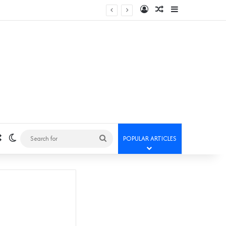
Log In
Random Article
Sidebar
Random Article
Switch skin
Search
POPULAR ARTICLES
for