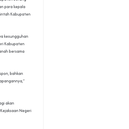
dan para kepala
rintah Kabupaten
hwa kesungguhan
eri Kabupaten
sanah bersama
espon, bahkan
kelapangannya,”
agi akan
 Kejaksaan Negeri