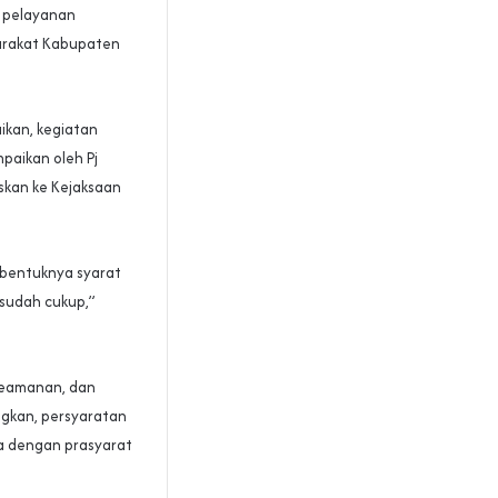
n pelayanan
arakat Kabupaten
ikan, kegiatan
paikan oleh Pj
skan ke Kejaksaan
erbentuknya syarat
sudah cukup,”
 Keamanan, dan
ngkan, persyaratan
a dengan prasyarat