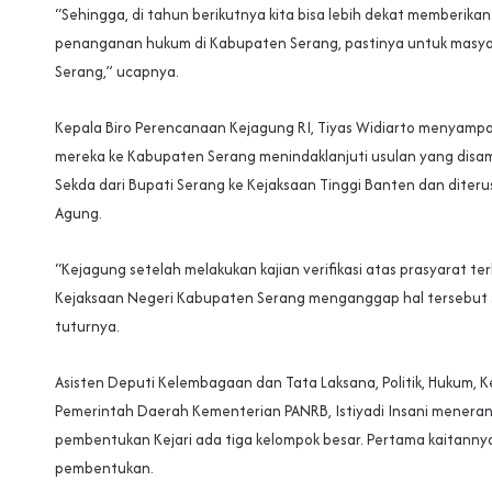
“Sehingga, di tahun berikutnya kita bisa lebih dekat memberika
penanganan hukum di Kabupaten Serang, pastinya untuk masy
Serang,” ucapnya.
Kepala Biro Perencanaan Kejagung RI, Tiyas Widiarto menyampa
mereka ke Kabupaten Serang menindaklanjuti usulan yang disam
Sekda dari Bupati Serang ke Kejaksaan Tinggi Banten dan diteru
Agung.
“Kejagung setelah melakukan kajian verifikasi atas prasyarat t
Kejaksaan Negeri Kabupaten Serang menganggap hal tersebut 
tuturnya.
Asisten Deputi Kelembagaan dan Tata Laksana, Politik, Hukum,
Pemerintah Daerah Kementerian PANRB, Istiyadi Insani menera
pembentukan Kejari ada tiga kelompok besar. Pertama kaitanny
pembentukan.