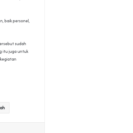
, baik personel,
tersebut sudah
 itu juga untuk
 kegiatan
nah