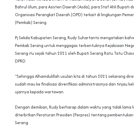
Bahrul Ulum, para Asisten Daerah (Asda), para Staf Ahli Bupati 
Organisasi Perangkat Daerah (OPD) terkait di lingkungan Peme
(Pemkab) Serang.
Pj Sekda Kabupaten Serang, Rudy Suhartanto mengatakan ba
Pemkab Serang untuk menggagas terbentuknya Kejaksaan Neg
Serang itu sejak tahun 2021 oleh Bupati Serang Ratu Tatu Cha
DPRD.
“Sehingga Alhamdulillah usulan kita di tahun 2021 sekarang dir
sudah mau ke finalisasi diverifikasi administrasinya dan tinjau 
ujarnya kepada wartawan.
Dengan demikian, Rudy berharap dalam waktu yang tidak lama l
diterbitkan Peraturan Presiden (Perpres) tentang pembentukan
Serang.