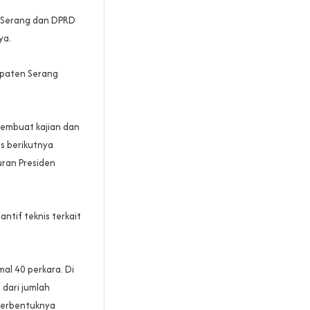
 Serang dan DPRD
ya.
upaten Serang
membuat kajian dan
es berikutnya
uran Presiden
antif teknis terkait
al 40 perkara. Di
dari jumlah
 terbentuknya