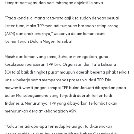
tempat bertugas, dan pertimbangan objektif lainnya.
“Pada kondisi di mana rata-rata gaji kita sudah dengan sesuai
ketentuan, maka TPP menjadi tumpuan harapan setiap orang
(ASN) dan anak-anaknya,” ucapnya dalam laman resmi
Kementerian Dalam Negeri tersebut.
Masih dari laman yang sama, Suhajar menegaskan, guna
kesuksesan pencairan TPP, Biro Organisasi dan Tata Laksana
(Ortala) baik di tingkat pusat maupun daerah beserta pihak terkait
untuk bekerja sama mempercepat proses validasi TPP. Dia
mewanti-wanti jangan sampai TPP bulan Januari dibayarkan pada
bulan Mei sebagaimana yang terjadi di daerah tertentu di
Indonesia. Menurutnya, TPP yang dibayarkan terlambat akan
menurunkan derajat kebahagiaan ASN.
“Kalau terjadi apa-apa terhadap keluarga itu dikarenakan
uangnya tidak cukup, itu dosanya dibagi Kabag Organisasi di