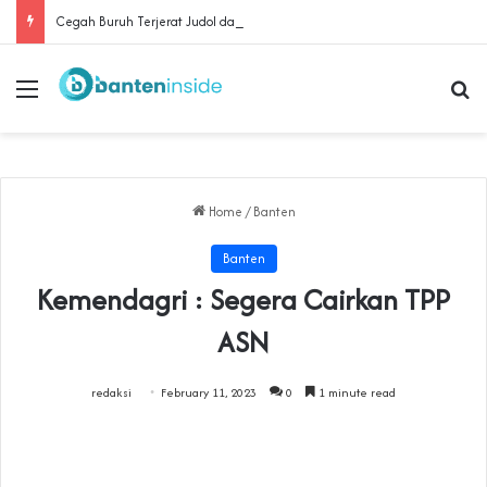
Cegah Buruh Terjerat Judol dan Pinjol, Polda Banten Gandeng SPSI Perkuat Literasi Digital
Menu
Se
Home
/
Banten
Banten
Kemendagri : Segera Cairkan TPP
ASN
redaksi
February 11, 2023
0
1 minute read