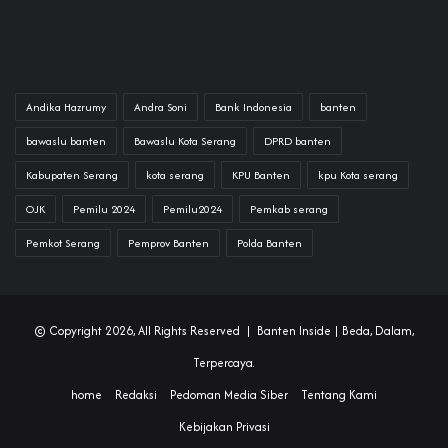
Andika Hazrumy
Andra Soni
Bank Indonesia
banten
bawaslu banten
Bawaslu Kota Serang
DPRD banten
Kabupaten Serang
kota serang
KPU Banten
kpu Kota serang
OJK
Pemilu 2024
Pemilu2024
Pemkab serang
Pemkot Serang
Pemprov Banten
Polda Banten
© Copyright 2026, All Rights Reserved |
Banten Inside
| Beda, Dalam,
Terpercaya.
home
Redaksi
Pedoman Media Siber
Tentang Kami
Kebijakan Privasi