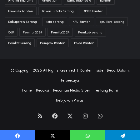
Andika Hazrumy
Andra Soni
Bank Indonesia
banten
bawaslu banten
Bawaslu Kota Serang
DPRD banten
Kabupaten Serang
kota serang
KPU Banten
kpu Kota serang
OJK
Pemilu 2024
Pemilu2024
Pemkab serang
Pemkot Serang
Pemprov Banten
Polda Banten
© Copyright 2026, All Rights Reserved |
Banten Inside
| Beda, Dalam,
Terpercaya.
home
Redaksi
Pedoman Media Siber
Tentang Kami
Kebijakan Privasi
RSS
Facebook
X
Instagram
WhatsApp