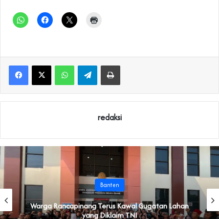
WhatsApp
Telegram
Print
redaksi
Banten
‎Warga Rancapinang Terus Kawal Gugatan Lahan
yang Diklaim TNI‎‎