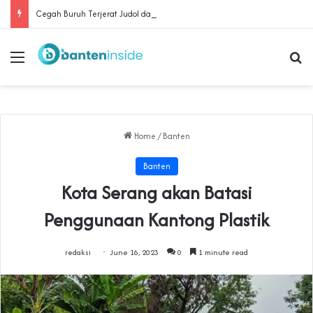
Cegah Buruh Terjerat Judol dan Pinjol, Polda Banten Gandeng SPSI Perkuat Literasi Digital
Menu
Se
Home
/
Banten
Banten
Kota Serang akan Batasi
Penggunaan Kantong Plastik
redaksi
June 16, 2023
0
1 minute read