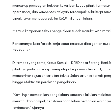
mencakup pembagian hak dan kewajiban kedua pihak, termasuk te
operasional, dan kompensasi wilayah terdampak. Nilai kerja sam
diperkirakan mencapai sekitar Rp19 miliar per tahun.
“Semua komponen teknis pengelolaan sudah masuk,” kata Farac
Rencananya, kata Farach, kerja sama tersebut ditargetkan mulai
tahun 2026.
Di tempat yang sama, Ketua Komisi III DPRD Kota Serang, Heni S
pihaknya pada prinsipnya menyetujui kerja sama tersebut, nam
memberikan sejumlah catatan teknis. Salah satunya terkait penge
hingga efektivitas peralatan pengolahan.
“Kami ingin memastikan pengelolaan sampah dilakukan maksimal
menimbulkan dampak, terutama pada lahan pertanian warga yan
terdampak,” ujarnya.