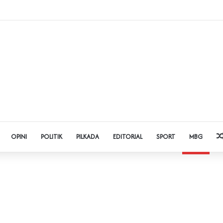
Judol dan Pinjol, Polda Banten Gandeng SPSI Perkuat Literasi Digital
OPINI
POLITIK
PILKADA
EDITORIAL
SPORT
MBG