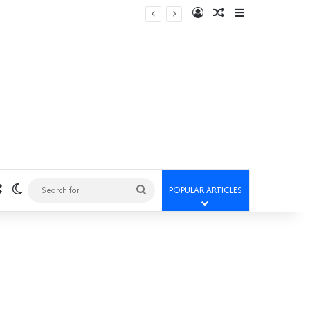
Log In
Random Article
Sidebar
Random Article
Switch skin
Search
POPULAR ARTICLES
for