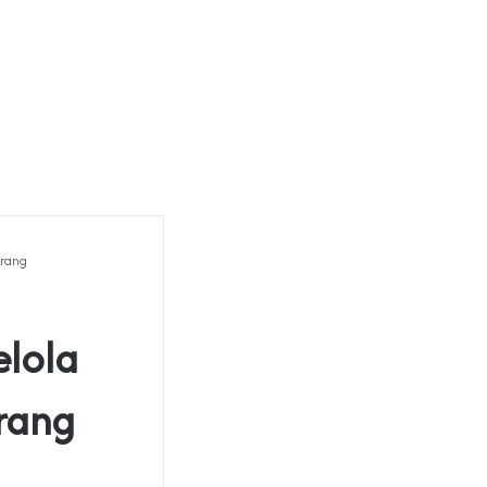
erang
lola
rang