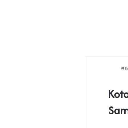
H
Kot
Sam