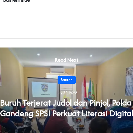
banteninside
Read Next
Banten
July 30, 2026
uruh Terjerat Judol dan Pinjol, Pold
Gandeng SPSI Perkuat Literasi Digital