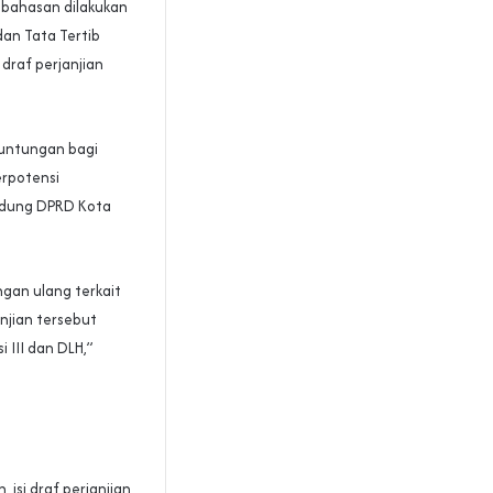
bahasan dilakukan
an Tata Tertib
draf perjanjian
euntungan bagi
erpotensi
gedung DPRD Kota
gan ulang terkait
njian tersebut
 III dan DLH,”
 isi draf perjanjian