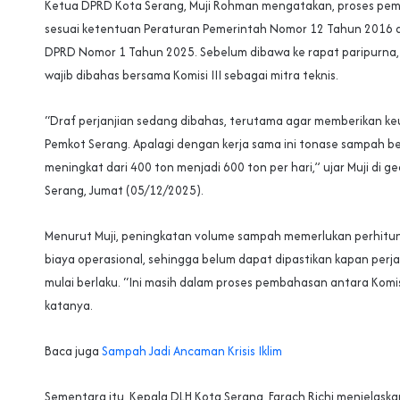
Ketua DPRD Kota Serang, Muji Rohman mengatakan, proses pem
sesuai ketentuan Peraturan Pemerintah Nomor 12 Tahun 2016 d
DPRD Nomor 1 Tahun 2025. Sebelum dibawa ke rapat paripurna, 
wajib dibahas bersama Komisi III sebagai mitra teknis.
“Draf perjanjian sedang dibahas, terutama agar memberikan k
Pemkot Serang. Apalagi dengan kerja sama ini tonase sampah b
meningkat dari 400 ton menjadi 600 ton per hari,” ujar Muji di 
Serang, Jumat (05/12/2025).
Menurut Muji, peningkatan volume sampah memerlukan perhitun
biaya operasional, sehingga belum dapat dipastikan kapan perja
mulai berlaku. “Ini masih dalam proses pembahasan antara Komisi
katanya.
Baca juga
Sampah Jadi Ancaman Krisis Iklim
Sementara itu, Kepala DLH Kota Serang, Farach Richi menjelaskan,