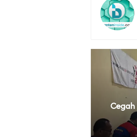
knya Tata Kelola
Cegah B
 Banten