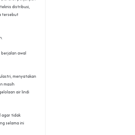
knis distribusi,
a tersebut
h.
 berjalan awal
ulastri, menyatakan
un masih
lolaan air lindi
 agar tidak
g selama ini