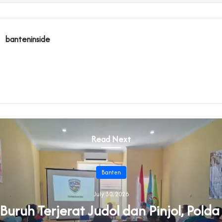
banteninside
Read Next
Banten
July 30, 2026
uruh Terjerat Judol dan Pinjol, Pold