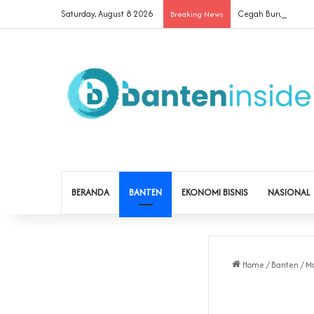
Saturday, August 8 2026
Cegah Buruh Terjerat
Breaking News
BERANDA
BANTEN
EKONOMI BISNIS
NASIONAL
Home
/
Banten
/
Ma