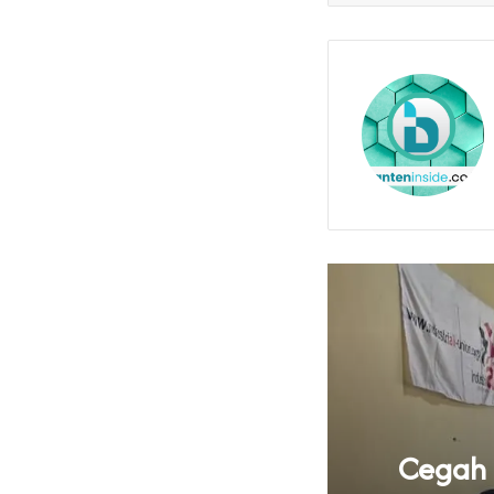
knya Tata Kelola
Cegah B