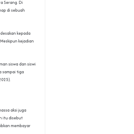
a Serang. Di
nap di sebuah
n desakan kepada
 Meskipun kejadian
eman siswa dan siswi
a sampai tiga
2025).
assa aksi juga
 itu disebut
jibkan membayar