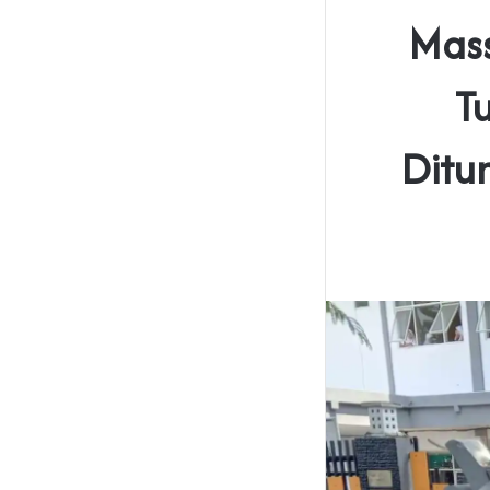
Mass
T
Ditu