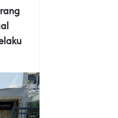
erang
al
elaku