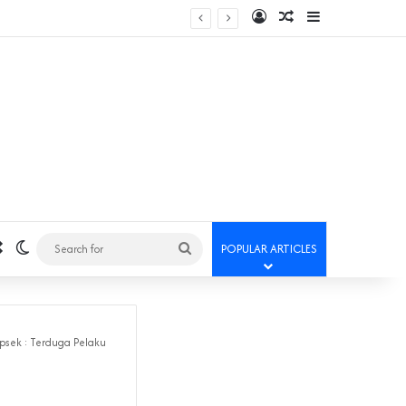
Log In
Random Article
Sidebar
Random Article
Switch skin
Search
POPULAR ARTICLES
for
psek : Terduga Pelaku