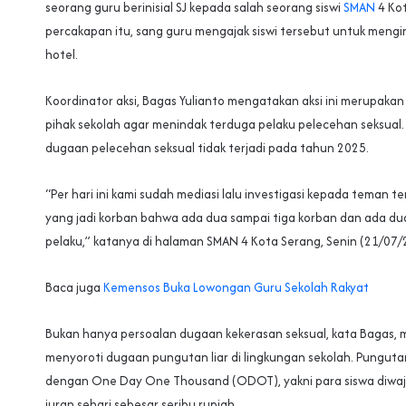
seorang guru berinisial SJ kepada salah seorang siswi
SMAN
4 Kot
percakapan itu, sang guru mengajak siswi tersebut untuk mengi
hotel.
Koordinator aksi, Bagas Yulianto mengatakan aksi ini merupaka
pihak sekolah agar menindak terduga pelaku pelecehan seksual.
dugaan pelecehan seksual tidak terjadi pada tahun 2025.
“Per hari ini kami sudah mediasi lalu investigasi kepada teman t
yang jadi korban bahwa ada dua sampai tiga korban dan ada du
pelaku,” katanya di halaman SMAN 4 Kota Serang, Senin (21/07/
Baca juga
Kemensos Buka Lowongan Guru Sekolah Rakyat
Bukan hanya persoalan dugaan kekerasan seksual, kata Bagas, m
menyoroti dugaan pungutan liar di lingkungan sekolah. Pungutan
dengan One Day One Thousand (ODOT), yakni para siswa diwa
iuran sehari sebesar seribu rupiah.