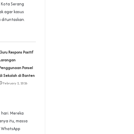
4 Kota Serang
k agar kasus
 dituntaskan.
Guru Respons Positif
Larangan
Penggunaan Ponsel
di Sekolah di Banten
February 2, 2026
 hari. Mereka
nya itu, massa
an WhatsApp