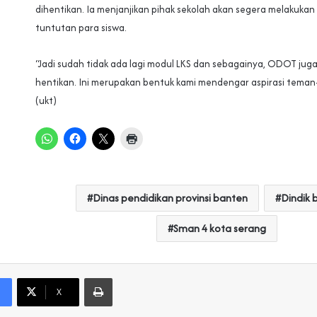
dihentikan. Ia menjanjikan pihak sekolah akan segera melakukan 
tuntutan para siswa.
“Jadi sudah tidak ada lagi modul LKS dan sebagainya, ODOT jug
hentikan. Ini merupakan bentuk kami mendengar aspirasi teman-
(ukt)
Dinas pendidikan provinsi banten
Dindik 
Sman 4 kota serang
Print
X