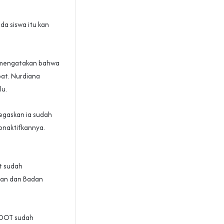
da siswa itu kan
m mengatakan bahwa
bat. Nurdiana
lu.
egaskan ia sudah
onaktifkannya.
t sudah
ikan dan Badan
 ODOT sudah