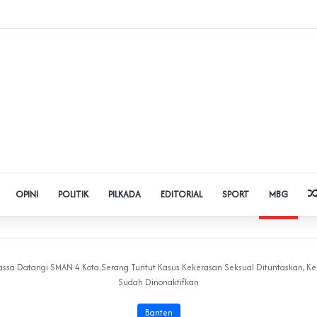
 Judol dan Pinjol, Polda Banten Gandeng SPSI Perkuat Literasi Digital
OPINI
POLITIK
PILKADA
EDITORIAL
SPORT
MBG
ssa Datangi SMAN 4 Kota Serang Tuntut Kasus Kekerasan Seksual Dituntaskan, Ke
Sudah Dinonaktifkan
Banten