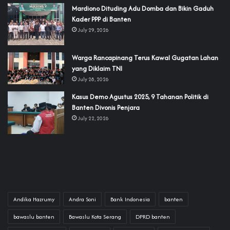
‎Mardiono Dituding Adu Domba dan Bikin Gaduh
Kader PPP di Banten
July 29, 2026
‎Warga Rancapinang Terus Kawal Gugatan Lahan
yang Diklaim TNI‎‎
July 28, 2026
‎Kasus Demo Agustus 2025, 9 Tahanan Politik di
Banten Divonis Penjara
July 22, 2026
Andika Hazrumy
Andra Soni
Bank Indonesia
banten
bawaslu banten
Bawaslu Kota Serang
DPRD banten