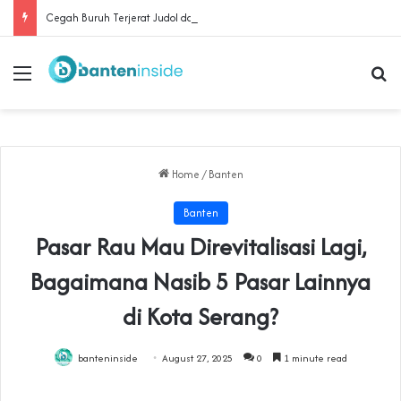
Cegah Buruh Terjerat Judol dan Pinjol, Polda Banten Gandeng SPSI Perkuat Literasi Digital
Menu
Se
Home
/
Banten
Banten
Pasar Rau Mau Direvitalisasi Lagi,
Bagaimana Nasib 5 Pasar Lainnya
di Kota Serang?
banteninside
August 27, 2025
0
1 minute read