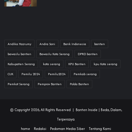
Andika Hazrumy
Andra Soni
Bank Indonesia
banten
bawaslu banten
Bawaslu Kota Serang
DPRD banten
Kabupaten Serang
kota serang
KPU Banten
kpu Kota serang
OJK
Pemilu 2024
Pemilu2024
Pemkab serang
Pemkot Serang
Pemprov Banten
Polda Banten
© Copyright 2026, All Rights Reserved |
Banten Inside
| Beda, Dalam,
Terpercaya.
home
Redaksi
Pedoman Media Siber
Tentang Kami