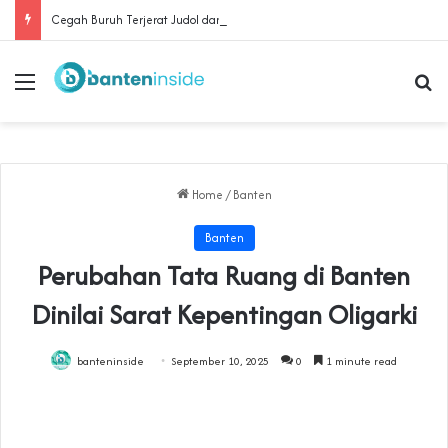
Cegah Buruh Terjerat Judol dan Pinjol, Polda Banten Gandeng SPSI Perkuat Literasi Digital
Menu
Se
Home
/
Banten
Banten
Perubahan Tata Ruang di Banten
Dinilai Sarat Kepentingan Oligarki
banteninside
September 10, 2025
0
1 minute read