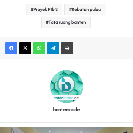
Proyek PIk-2
Rebutan pulau
Tata ruang banten
WhatsApp
Telegram
Print
banteninside