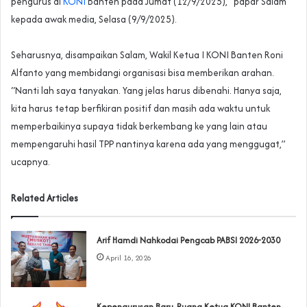
pengurus di
KONI
Banten pada Jumat (12/9/2025),” papar Salam
kepada awak media, Selasa (9/9/2025).
‎Seharusnya, disampaikan Salam, Wakil Ketua I KONI Banten Roni
Alfanto yang membidangi organisasi bisa memberikan arahan.
“Nanti lah saya tanyakan. Yang jelas harus dibenahi. Hanya saja,
kita harus tetap berfikiran positif dan masih ada waktu untuk
memperbaikinya supaya tidak berkembang ke yang lain atau
mempengaruhi hasil TPP nantinya karena ada yang menggugat,”
ucapnya.
Related Articles
Arif Hamdi Nahkodai Pengcab PABSI 2026-2030
April 16, 2026
Kepengurusan Baru, Ruang Ketua KONI Banten