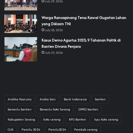
July 29, 2026
‎Warga Rancapinang Terus Kawal Gugatan Lahan
yang Diklaim TNI‎‎
July 28, 2026
‎Kasus Demo Agustus 2025, 9 Tahanan Politik di
Banten Divonis Penjara
July 22, 2026
Andika Hazrumy
Andra Soni
Bank Indonesia
banten
bawaslu banten
Bawaslu Kota Serang
DPRD banten
Kabupaten Serang
kota serang
KPU Banten
kpu Kota serang
OJK
Pemilu 2024
Pemilu2024
Pemkab serang