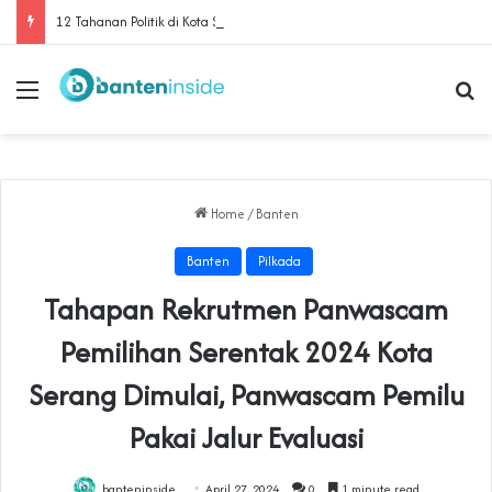
‎12 Tahanan Politik di Kota Serang Dituntut 5 hingga 8 Bulan Penjara‎‎
Menu
Se
Home
/
Banten
Banten
Pilkada
Tahapan Rekrutmen Panwascam
Pemilihan Serentak 2024 Kota
Serang Dimulai, Panwascam Pemilu
Pakai Jalur Evaluasi
banteninside
April 27, 2024
0
1 minute read