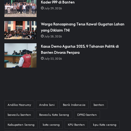
Kader PPP di Banten
July 29, 2026
‎Warga Rancapinang Terus Kawal Gugatan Lahan
yang Diklaim TNI‎‎
July 28, 2026
‎Kasus Demo Agustus 2025, 9 Tahanan Politik di
Banten Divonis Penjara
July 22, 2026
Andika Hazrumy
Andra Soni
Bank Indonesia
banten
bawaslu banten
Bawaslu Kota Serang
DPRD banten
Kabupaten Serang
kota serang
KPU Banten
kpu Kota serang