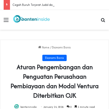
Cegah Buruh Terjerat Judol dan Pinjol, Polda Banten Gandeng SPSI Perkuat Literasi Digital
Menu
Se
Home
/
Ekonomi Bisnis
Ekonomi Bisnis
Aturan Pengembangan dan
Penguatan Perusahaan
Pembiayaan dan Modal Ventura
Diterbitkan OJK
banteninside
January 14, 2026
0
1 minute read