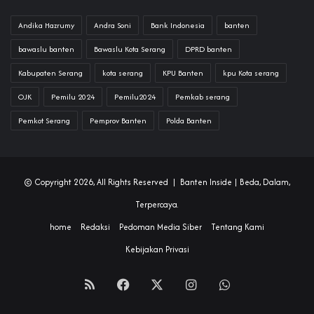
Andika Hazrumy
Andra Soni
Bank Indonesia
banten
bawaslu banten
Bawaslu Kota Serang
DPRD banten
Kabupaten Serang
kota serang
KPU Banten
kpu Kota serang
OJK
Pemilu 2024
Pemilu2024
Pemkab serang
Pemkot Serang
Pemprov Banten
Polda Banten
© Copyright 2026, All Rights Reserved |
Banten Inside
| Beda, Dalam,
Terpercaya.
home
Redaksi
Pedoman Media Siber
Tentang Kami
Kebijakan Privasi
RSS
Facebook
X
Instagram
WhatsApp