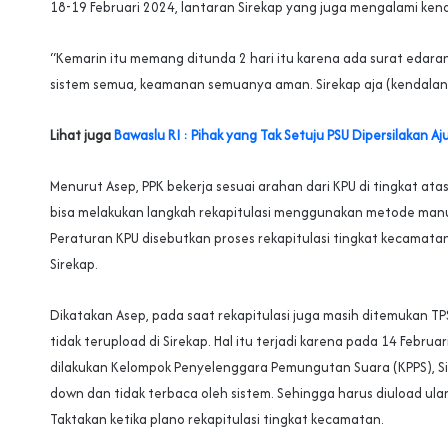
18-19 Februari 2024, lantaran Sirekap yang juga mengalami kend
“Kemarin itu memang ditunda 2 hari itu karena ada surat edaran
sistem semua, keamanan semuanya aman. Sirekap aja (kendalany
Lihat juga
Bawaslu RI : Pihak yang Tak Setuju PSU Dipersilakan A
Menurut Asep, PPK bekerja sesuai arahan dari KPU di tingkat atas
bisa melakukan langkah rekapitulasi menggunakan metode manu
Peraturan KPU disebutkan proses rekapitulasi tingkat kecama
Sirekap.
Dikatakan Asep, pada saat rekapitulasi juga masih ditemukan T
tidak terupload di Sirekap. Hal itu terjadi karena pada 14 Februa
dilakukan Kelompok Penyelenggara Pemungutan Suara (KPPS), S
down dan tidak terbaca oleh sistem. Sehingga harus diuload ula
Taktakan ketika plano rekapitulasi tingkat kecamatan.