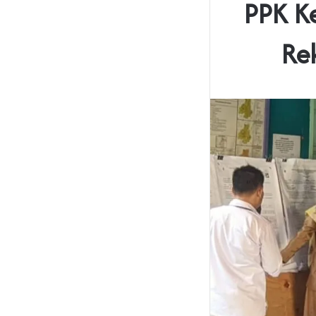
PPK Ke
Re