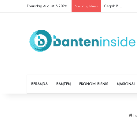
Thursday, August 6 2026
Cegah Buruh Terjera
Breaking News
BERANDA
BANTEN
EKONOMI BISNIS
NASIONAL
H