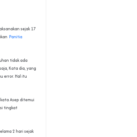
laksanakan sejak 17
kukan
Panitia
uhan tidak ada
saja, Kata dia, yang
error. Hal itu
 kata Asep ditemui
i tingkat
lama 2 hari sejak