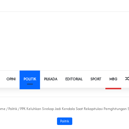
t Judol dan Pinjol, Polda Banten Gandeng SPSI Perkuat Literasi Digital
OPINI
POLITIK
PILKADA
EDITORIAL
SPORT
MBG
ome
/
Politik
/
PPK Keluhkan Sirekap Jadi Kendala Saat Rekapitulasi Pemghitungan 
Politik