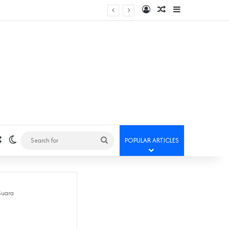
Log In
Random Article
Sidebar
Random Article
Switch skin
Search
POPULAR ARTICLES
for
Suara