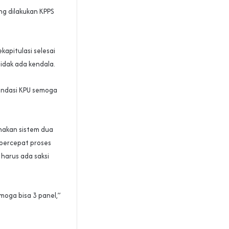
ang dilakukan KPPS
apitulasi selesai
tidak ada kendala.
mendasi KPU semoga
unakan sistem dua
percepat proses
 harus ada saksi
oga bisa 3 panel,”