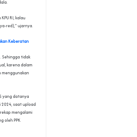
ala.
 KPU RI, kalau
a-red),” ujarnya.
jukan Keberatan
. Sehingga tidak
al, karena dalam
tan menggunakan
PS yang datanya
ri 2024, saat upload
irekap mengalami
ng oleh PPK