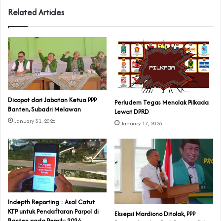
Related Articles
Dicopot dari Jabatan Ketua PPP
Perludem Tegas Menolak Pilkada
Banten, Subadri Melawan
Lewat DPRD
January 31, 2026
January 17, 2026
Indepth Reporting : Asal Catut
KTP untuk Pendaftaran Parpol di
Eksepsi Mardiono Ditolak, PPP
Banten pada Pemilu 2024