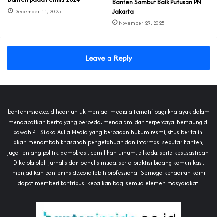
Banten Sambut Baik Putusan PN
Jakarta
December 11, 2025
November 29, 2025
Leave a Reply
banteninside.co.id hadir untuk menjadi media alternatif bagi khalayak dalam
mendapatkan berita yang berbeda, mendalam, dan terpercaya. Bernaung di
bawah PT Siloka Aulia Media yang berbadan hukum resmi, situs berita ini
akan menambah khasanah pengetahuan dan informasi seputar Banten,
juga tentang politik, demokrasi, pemilihan umum, pilkada, serta kesusastraan.
Dikelola oleh jurnalis dan penulis muda, serta praktisi bidang komunikasi,
menjadikan banteninside.co.id lebih professional. Semoga kehadiran kami
dapat memberi kontribusi kebaikan bagi semua elemen masyarakat.