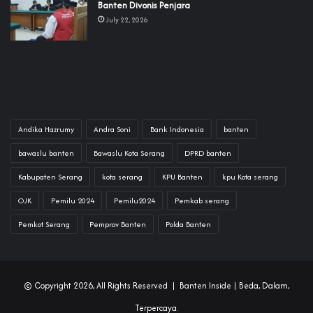
Banten Divonis Penjara
July 22, 2026
Andika Hazrumy
Andra Soni
Bank Indonesia
banten
bawaslu banten
Bawaslu Kota Serang
DPRD banten
Kabupaten Serang
kota serang
KPU Banten
kpu Kota serang
OJK
Pemilu 2024
Pemilu2024
Pemkab serang
Pemkot Serang
Pemprov Banten
Polda Banten
© Copyright 2026, All Rights Reserved |
Banten Inside
| Beda, Dalam,
Terpercaya.