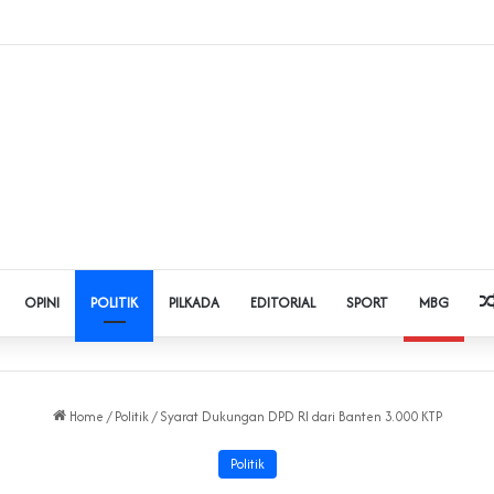
 Judol dan Pinjol, Polda Banten Gandeng SPSI Perkuat Literasi Digital
OPINI
POLITIK
PILKADA
EDITORIAL
SPORT
MBG
Home
/
Politik
/
Syarat Dukungan DPD RI dari Banten 3.000 KTP
Politik