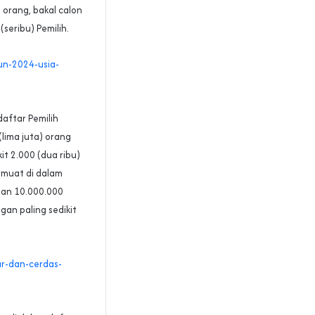
 orang, bakal calon
seribu) Pemilih.
un-2024-usia-
aftar Pemilih
(lima juta) orang
t 2.000 (dua ribu)
rmuat di dalam
ngan 10.000.000
an paling sedikit
ar-dan-cerdas-