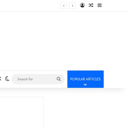
Log In
Random Article
Sidebar
Random Article
Switch skin
Search
POPULAR ARTICLES
for