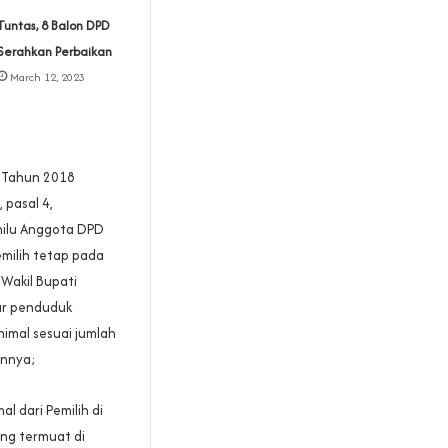
Tuntas, 8 Balon DPD
Serahkan Perbaikan
March 12, 2023
4 Tahun 2018
pasal 4,
milu Anggota DPD
milih tetap pada
Wakil Bupati
tar penduduk
nimal sesuai jumlah
annya;
l dari Pemilih di
ang termuat di