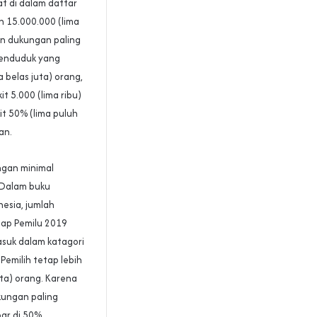
t di dalam daftar
n 15.000.000 (lima
an dukungan paling
 penduduk yang
a belas juta) orang,
 5.000 (lima ribu)
it 50% (lima puluh
an.
ungan minimal
 Dalam buku
nesia, jumlah
tap Pemilu 2019
asuk dalam katagori
Pemilih tetap lebih
uta) orang. Karena
kungan paling
bar di 50%