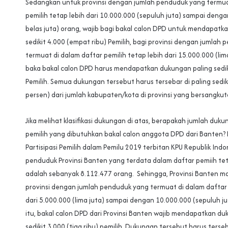
Sedangkan untuk provinsi dengan jumlah penduduk yang termua
pemilih tetap lebih dari 10.000.000 (sepuluh juta) sampai denga
belas juta) orang, wajib bagi bakal calon DPD untuk mendapatk
sedikit 4.000 (empat ribu) Pemilih, bagi provinsi dengan jumlah
termuat di dalam daftar pemilih tetap lebih dari 15.000.000 (lim
baka bakal calon DPD harus mendapatkan dukungan paling sedikit
Pemilih. Semua dukungan tersebut harus tersebar di paling sedik
persen) dari jumlah kabupaten/kota di provinsi yang bersangkut
Jika melihat klasifikasi dukungan di atas, berapakah jumlah duk
pemilih yang dibutuhkan bakal calon anggota DPD dari Banten?
Partisipasi Pemilih dalam Pemilu 2019 terbitan KPU Republik Indo
penduduk Provinsi Banten yang terdata dalam daftar pemiih te
adalah sebanyak 8.112.477 orang. Sehingga, Provinsi Banten m
provinsi dengan jumlah penduduk yang termuat di dalam daftar 
dari 5.000.000 (lima juta) sampai dengan 10.000.000 (sepuluh j
itu, bakal calon DPD dari Provinsi Banten wajib mendapatkan du
sedikit 3.000 (tiga ribu) pemilih. Dukungan tersebut harus terse