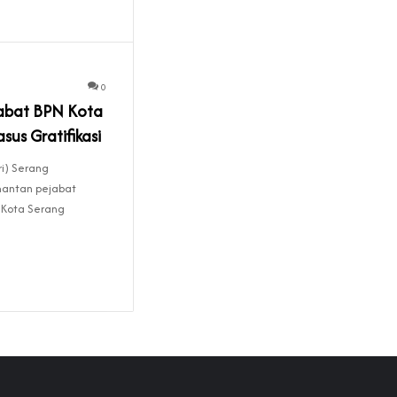
0
abat BPN Kota
sus Gratifikasi
i) Serang
antan pejabat
 Kota Serang