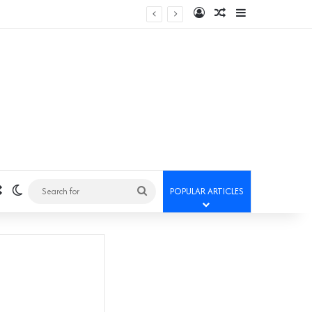
Log In
Random Article
Sidebar
Random Article
Switch skin
Search
POPULAR ARTICLES
for