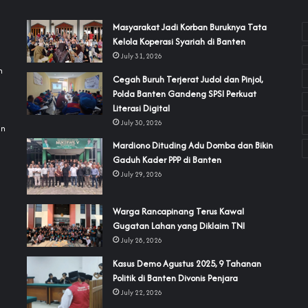
‎Masyarakat Jadi Korban Buruknya Tata
Kelola Koperasi Syariah di Banten
July 31, 2026
h
Cegah Buruh Terjerat Judol dan Pinjol,
Polda Banten Gandeng SPSI Perkuat
a
Literasi Digital
July 30, 2026
an
‎Mardiono Dituding Adu Domba dan Bikin
Gaduh Kader PPP di Banten
July 29, 2026
‎Warga Rancapinang Terus Kawal
Gugatan Lahan yang Diklaim TNI‎‎
July 28, 2026
‎Kasus Demo Agustus 2025, 9 Tahanan
Politik di Banten Divonis Penjara
July 22, 2026