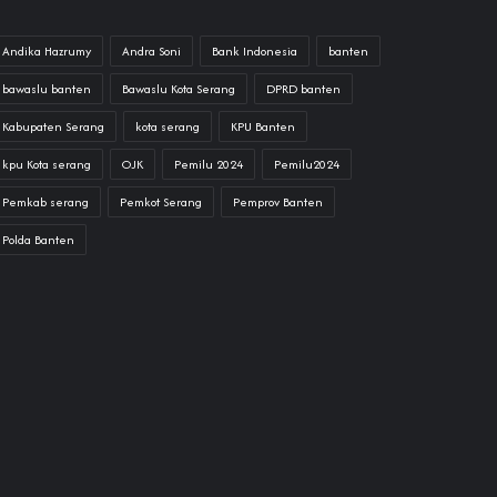
Andika Hazrumy
Andra Soni
Bank Indonesia
banten
bawaslu banten
Bawaslu Kota Serang
DPRD banten
Kabupaten Serang
kota serang
KPU Banten
kpu Kota serang
OJK
Pemilu 2024
Pemilu2024
Pemkab serang
Pemkot Serang
Pemprov Banten
Polda Banten