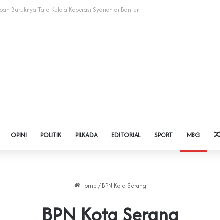
t Judol dan Pinjol, Polda Banten Gandeng SPSI Perkuat Literasi Digital
OPINI
POLITIK
PILKADA
EDITORIAL
SPORT
MBG
Home
/
BPN Kota Serang
BPN Kota Serang