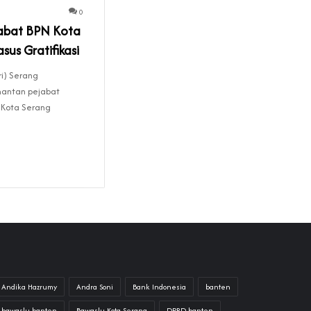
0
abat BPN Kota
sus Gratifikasi
i) Serang
antan pejabat
 Kota Serang
Andika Hazrumy
Andra Soni
Bank Indonesia
banten
bawaslu banten
Bawaslu Kota Serang
DPRD banten