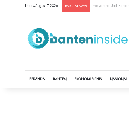
Friday, August 7 2026
Cegah Buruh Terjerat Ju
Breaking News
BERANDA
BANTEN
EKONOMI BISNIS
NASIONAL