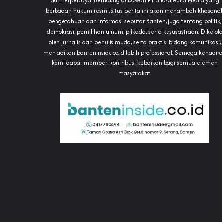
dan terpercaya. Bernaung di bawah PT Siloka Aulia Media yang
berbadan hukum resmi, situs berita ini akan menambah khasana
pengetahuan dan informasi seputar Banten, juga tentang politik,
demokrasi, pemilihan umum, pilkada, serta kesusastraan. Dikelol
oleh jurnalis dan penulis muda, serta praktisi bidang komunikasi,
menjadikan banteninside.co.id lebih professional. Semoga kehadir
kami dapat memberi kontribusi kebaikan bagi semua elemen
masyarakat.