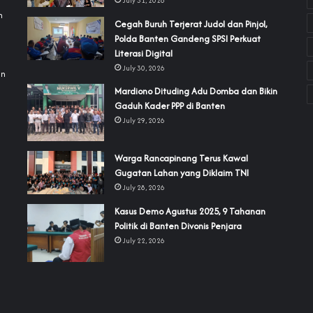
July 31, 2026
h
Cegah Buruh Terjerat Judol dan Pinjol,
Polda Banten Gandeng SPSI Perkuat
a
Literasi Digital
July 30, 2026
an
‎Mardiono Dituding Adu Domba dan Bikin
Gaduh Kader PPP di Banten
July 29, 2026
‎Warga Rancapinang Terus Kawal
Gugatan Lahan yang Diklaim TNI‎‎
July 28, 2026
‎Kasus Demo Agustus 2025, 9 Tahanan
Politik di Banten Divonis Penjara
July 22, 2026