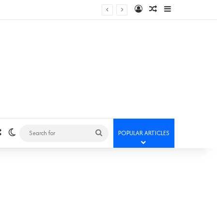
Log In
Random Article
Sidebar
Random Article
Switch skin
Search
POPULAR ARTICLES
for