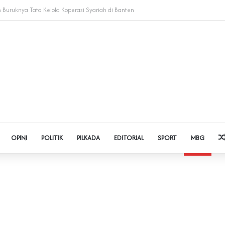
dol dan Pinjol, Polda Banten Gandeng SPSI Perkuat Literasi Digital
OPINI
POLITIK
PILKADA
EDITORIAL
SPORT
MBG