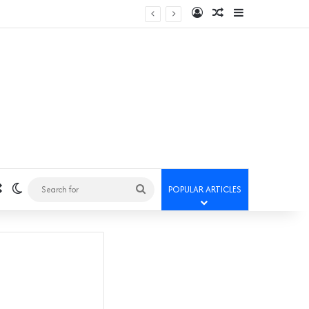
Log In
Random Article
Sidebar
Random Article
Switch skin
Search
POPULAR ARTICLES
for