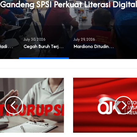
Gandeng SPSI Perkuat Literasi Digital
July 30, 2026
July 29, 2026
‎Masyarakat Jadi Korban Buruknya Tata Kelola Koperasi Syariah di Banten
Cegah Buruh Terjerat Judol dan Pinjol, Polda Banten Gandeng SPSI Perkuat Literasi Digital
‎Mardiono Dituding Adu Domba dan Bikin Gaduh Kader PPP di Banten