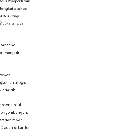
Balik Pelapor Kasus
Sengketa Lahan
SDN Kuranji‎
June 25, 2026
 tentang
a) menjadi
rtawan
kah strategis
k daerah.
Banten untuk
 pengembangan,
yertaan modal
 Deden di kantor