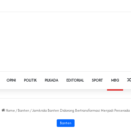
 Judol dan Pinjol, Polda Banten Gandeng SPSI Perkuat Literasi Digital
OPINI
POLITIK
PILKADA
EDITORIAL
SPORT
MBG
Home
/
Banten
/
Jamkrida Banten Didorong Bertransformasi Menjadi Perseroda
Banten