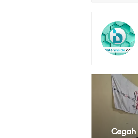
knya Tata Kelola
Cegah B