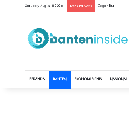
Saturday, August 8 2026
Cegah Buruh Terjerat
Breaking News
BERANDA
BANTEN
EKONOMI BISNIS
NASIONAL