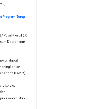
025).
ut Program ‘Bang
7 Pasal 4 ayat (3)
 Umum Daerah dan
rapkan dapat
 meningkatkan
enengah (UMKM).‎‎
ta kelola,
 dan
gan ekonomi dan