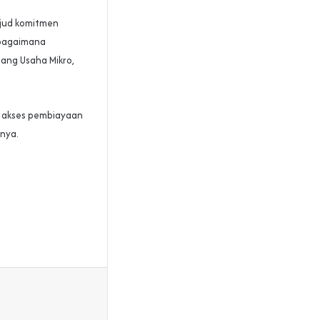
jud komitmen
bagaimana
ng Usaha Mikro,
s akses pembiayaan
ya. ‎