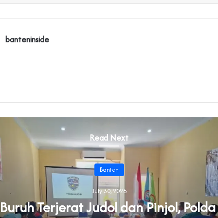
banteninside
Read Next
Banten
July 30, 2026
uruh Terjerat Judol dan Pinjol, Pold