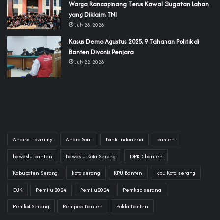
‎Warga Rancapinang Terus Kawal Gugatan Lahan
yang Diklaim TNI‎‎
July 28, 2026
‎Kasus Demo Agustus 2025, 9 Tahanan Politik di
Banten Divonis Penjara
July 22, 2026
Andika Hazrumy
Andra Soni
Bank Indonesia
banten
bawaslu banten
Bawaslu Kota Serang
DPRD banten
Kabupaten Serang
kota serang
KPU Banten
kpu Kota serang
OJK
Pemilu 2024
Pemilu2024
Pemkab serang
Pemkot Serang
Pemprov Banten
Polda Banten