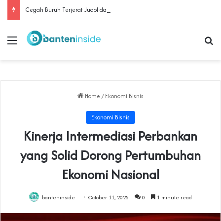
Cegah Buruh Terjerat Judol dan Pinjol, Polda Banten Gandeng SPSI Perkuat Literasi Digital
Menu
Se
Home
/
Ekonomi Bisnis
Ekonomi Bisnis
Kinerja Intermediasi Perbankan
yang Solid Dorong Pertumbuhan
Ekonomi Nasional
banteninside
October 11, 2025
0
1 minute read