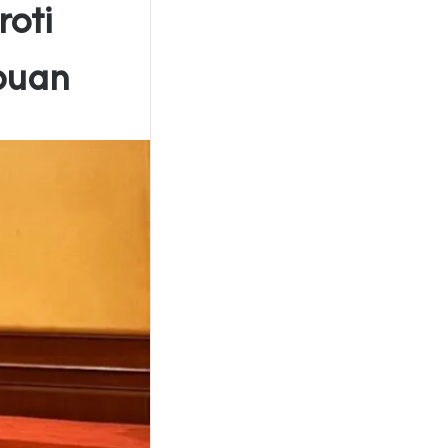
roti
puan