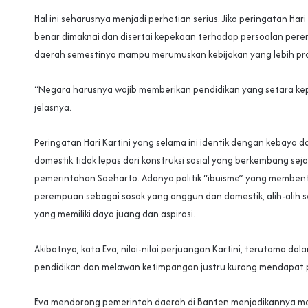
Hal ini seharusnya menjadi perhatian serius. Jika peringatan Hari
benar dimaknai dan disertai kepekaan terhadap persoalan per
daerah semestinya mampu merumuskan kebijakan yang lebih pro
“Negara harusnya wajib memberikan pendidikan yang setara k
jelasnya.
Peringatan Hari Kartini yang selama ini identik dengan kebaya da
domestik tidak lepas dari konstruksi sosial yang berkembang sej
pemerintahan Soeharto. Adanya politik “ibuisme” yang membent
perempuan sebagai sosok yang anggun dan domestik, alih-alih s
yang memiliki daya juang dan aspirasi.
Akibatnya, kata Eva, nilai-nilai perjuangan Kartini, terutama d
pendidikan dan melawan ketimpangan justru kurang mendapat 
Eva mendorong pemerintah daerah di Banten menjadikannya m