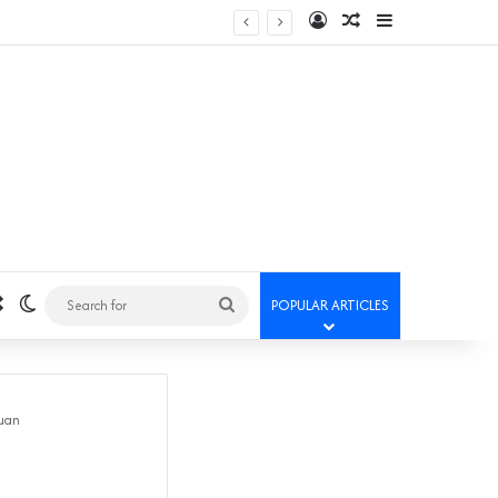
Log In
Random Article
Sidebar
Random Article
Switch skin
Search
POPULAR ARTICLES
for
puan