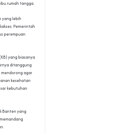
 ibu rumah tangga.
 yang lebih
iakses. Pemerintah
sus perempuan
(KB) yang biasanya
irnya ditanggung
a mendorong agar
ayanan kesehatan
asar kebutuhan
di Banten yang
ng memandang
n.