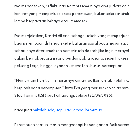
Eva mengatakan, refleksi Hari Kartini semestinya diwujudkan dal
konkret yang memperluas akses perempuan, bukan sekadar simb
lomba berpakaian kebaya atau memasak.
Eva menjelaskan, Kartini dikenal sebagai tokoh yang memperjua
bagi perempuan di tengah keterbatasan sosial pada masanya. 
seharusnya diterjemahkan pemerintah daerah jika ingin merayak
dalam bentuk program yang berdampak langsung, seperti akses 
peluang kerja, hingga layanan kesehatan khusus perempuan.
“Momentum Hari Kartini harusnya dimanfaatkan untuk melahirka
berpihak pada perempuan,” kata Eva yang merupakan salah satu 
Studi Feminis (LSF) saat dihubungi, Selasa (21/04/2026).
Baca juga
Sekolah Ada, Tapi Tak Sampai ke Semua
Perempuan saat ini masih menghadapi beban ganda. Baik pere