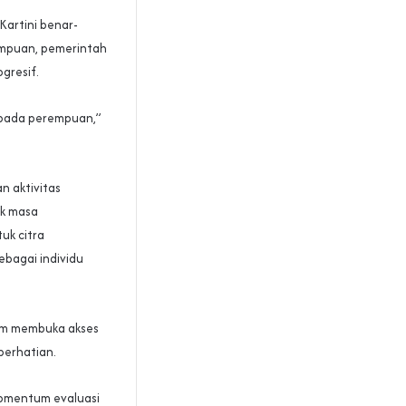
 Kartini benar-
empuan, pemerintah
gresif.
epada perempuan,”
n aktivitas
ak masa
uk citra
ebagai individu
alam membuka akses
perhatian.
omentum evaluasi