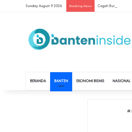
Sunday, August 9 2026
Cegah Buruh Terjerat 
Breaking News
BERANDA
BANTEN
EKONOMI BISNIS
NASIONAL