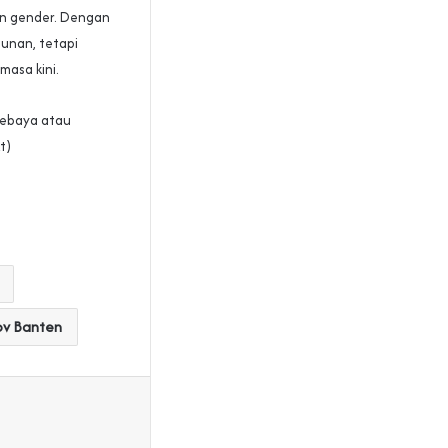
lan gender. Dengan
hunan, tetapi
masa kini.
kebaya atau
t)
v Banten