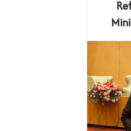
Ref
Min