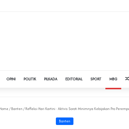
Judol dan Pinjol, Polda Banten Gandeng SPSI Perkuat Literasi Digital
OPINI
POLITIK
PILKADA
EDITORIAL
SPORT
MBG
Home
/
Banten
/
Refleksi Hari Kartini : Aktivis Soroti Minimnya Kebijakan Pro Perem
Banten